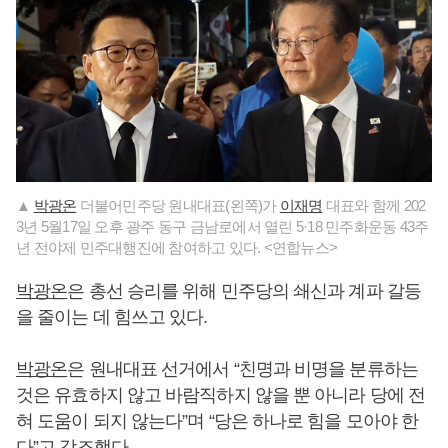
▲
박광온
더불어민주당 원내대표(왼쪽)가
이재명
대표와 함께 202
3년 5월17일 오후 광주 동구 금남로에서 열린 5·18 민주화운동 43주
년 전야제 민주대행진에 참여하고 있다. <연합뉴스>
박광온
은 총선 승리를 위해 민주당의 쇄신과 계파 갈등
을 줄이는 데 힘쓰고 있다.
박광온
은 원내대표 선거에서 “친명과 비명을 분류하는
것은 유효하지 않고 바람직하지 않을 뿐 아니라 당에 전
혀 도움이 되지 않는다”며 “당은 하나로 힘을 모아야 한
다”고 강조했다.