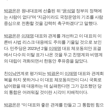
박광온
은 원내대표에 선출된 뒤 “
윤석열
정부의 정책에
는 사람이 없다”며 “지금이라도 국정운영의 기조를 사람
중심으로 전환할 것을 강력히 촉구하겠다”고 말했다.
박광온
은
이재명
대표와 관계를 개선하고 이 대표의 이
른바 사법 리스크 대응에도 주의를 기울일 것으로 보인
다. 민주당은 2023년 2월
이재명
대표 체포동의안 표결
에서 다수의 이탈 표가 나온 것을 두고 친명계와 비명계
의 대립이 격화되면서 한동안 후유증을 앓았다.
친
이낙연
계로 평가되는
박광온
이
이재명
대표와 관계회
복을 하지 못하거나 이 대표 체포동의안이 다시 국회로
넘어왔을 때 대응하는 데 실패한다면 그가 강조했던 당
의 통합은 어려워질 것이란 시각이 지배적이다.
박광온
은 “이 대표와 좋은 관계를 만들고 그 통합된 힘으