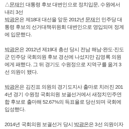
△
문재인
대통령 후보 대변인으로 정치입문, 수원에서
내리 3선
박광온
은 제18대 대선을 앞둔 2012년
문재인
민주당 대
통령 후보의 선거대책위원회 대변인으로 영입되며 정계
에 입문했다.
박광온
은 2012년 제19대 총선 당시 전남 해남·완도·진도
군 민주당 국회의원 후보 경선에 나섰지만 김영록 의원
에게 패했다. 그 뒤 경기도 수원정으로 지역구를 옮겨 3
선 의원이 됐다.
박광온
은 김진표 의원의 경기도지사 출마로 치러진 201
4년 경기 수원정 국회의원 보궐선거에서 새정치민주연
합 후보로 출마해 52.67%의 득표율로 당선되며 국회에
입성했다.
2014년 국회의원 보궐선거 당시
박광온
은 3선 의원이자