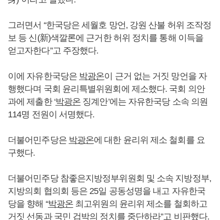
그러면서 “한국당은 세월호 망언, 강원 산불 허위 조작정
보 등 신(新)색깔론에 근거한 허위 정치를 통해 이득을
얻고자한다”고 주장했다.
이에 자유한국당은
박광온
이 근거 없는 거짓 망언을 자
행했다며 국회 윤리특별위원회에 제소했다. 국회 의안
과에 제출한 ‘
박광온
징계안’에는 자유한국당 소속 의원
114명 전원이 서명했다.
더불어민주당은
박광온
에 대한 윤리위 제소 철회를 요
구했다.
더불어민주당 참좋은지방정부위원회 및 소속 지방정부,
지방의회 협의회 등은 25일 공동성명을 내고 자유한국
당을 향해 “
박광온
최고위원의 윤리위 제소를 철회하고
거짓 선동과 국민 겁박의 정치를 중단하라”고 비판했다.