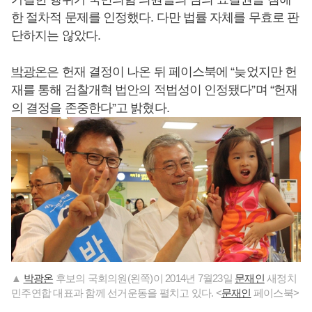
한 절차적 문제를 인정했다. 다만 법률 자체를 무효로 판
단하지는 않았다.
박광온
은 헌재 결정이 나온 뒤 페이스북에 “늦었지만 헌
재를 통해 검찰개혁 법안의 적법성이 인정됐다”며 “헌재
의 결정을 존중한다”고 밝혔다.
▲
박광온
후보의 국회의원(왼쪽)이 2014년 7월23일
문재인
새정치
민주연합 대표과 함께 선거운동을 펼치고 있다. <
문재인
페이스북>