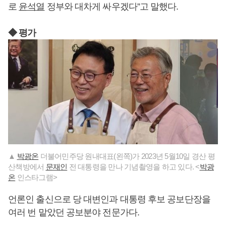
로
윤석열
정부와 대차게 싸우겠다”고 말했다.
◆ 평가
▲
박광온
더불어민주당 원내대표(왼쪽)가 2023년 5월10일 경산 평
산책방에서
문재인
전 대통령을 만나 기념촬영을 하고 있다. <
박광
온
인스타그램>
언론인 출신으로 당 대변인과 대통령 후보 공보단장을
여러 번 맡았던 공보분야 전문가다.