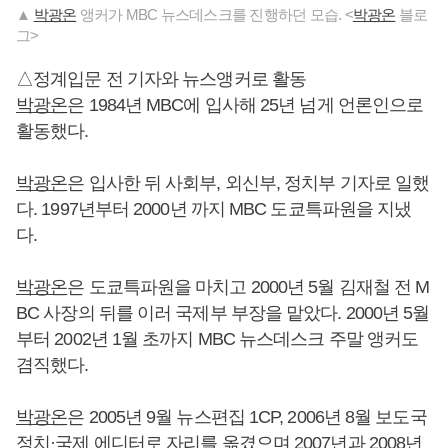
▲
박광온
앵커가 MBC 뉴스데스크를 진행하던 모습. <
박광온
블로
그>
△정계입문 전 기자와 뉴스앵커로 활동
박광온
은 1984년 MBC에 입사해 25년 넘게 언론인으로
활동했다.
박광온
은 입사한 뒤 사회부, 외신부, 정치부 기자로 일했
다. 1997년부터 2000년 까지 MBC 도쿄특파원을 지냈
다.
박광온
은 도쿄특파원을 마치고 2000년 5월 김재철 전 M
BC 사장의 뒤를 이러 국제부 부장을 맡았다. 2000년 5월
부터 2002년 1월 초까지 MBC 뉴스데스크 주말 앵커도
겸직했다.
박광온
은 2005년 9월 뉴스편집 1CP, 2006년 8월 보도국
정치·국제 에디터로 자리를 옮겼으며 2007년과 2008년