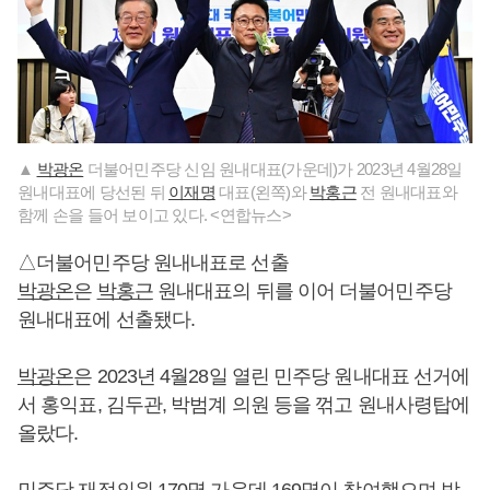
▲
박광온
더불어민주당 신임 원내대표(가운데)가 2023년 4월28일
원내대표에 당선된 뒤
이재명
대표(왼쪽)와
박홍근
전 원내대표와
함께 손을 들어 보이고 있다. <연합뉴스>
△더불어민주당 원내내표로 선출
박광온
은
박홍근
원내대표의 뒤를 이어 더불어민주당
원내대표에 선출됐다.
박광온
은 2023년 4월28일 열린 민주당 원내대표 선거에
서 홍익표, 김두관, 박범계 의원 등을 꺾고 원내사령탑에
올랐다.