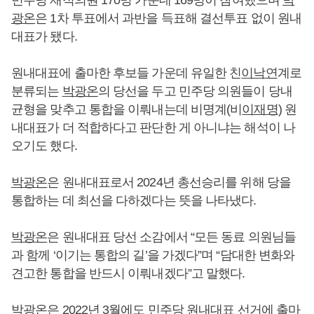
민주당 재적의원 170명 가운데 169명이 참여했으며
박
광온
은 1차 투표에서 과반을 득표해 결선투표 없이 원내
대표가 됐다.
원내대표에 출마한 후보들 가운데 유일한 친
이낙연
계로
분류되는
박광온
의 당선을 두고 민주당 의원들이 당내
균형을 맞추고 통합을 이뤄내는데 비명계(비
이재명
) 원
내대표가 더 적합하다고 판단한 게 아니냐는 해석이 나
오기도 했다.
박광온
은 원내대표로서 2024년 총선승리를 위해 당을
통합하는 데 최선을 다하겠다는 뜻을 나타냈다.
박광온
은 원내대표 당선 소감에서 “모든 동료 의원님들
과 함께 ‘이기는 통합의 길’을 가겠다”며 “담대한 변화와
견고한 통합을 반드시 이뤄내겠다”고 말했다.
박광온
은 2022년 3월에도 민주당 원내대표 선거에 출마