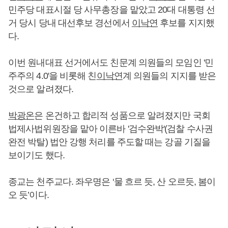
민주당 대표시절 당 사무총장을 맡았고 20대 대통령 선
거 당시 당내 대선후보 경선에서
이낙연
후보를 지지했
다.
이번 원내대표 선거에서도 친문계 의원들의 모임인 '민
주주의 4.0'을 비롯해 친
이낙연
계 의원들의 지지를 받은
것으로 알려졌다.
박광온
은 온건하고 합리적 성품으로 알려졌지만 국회
법제사법위원장을 맡아 이른바 '검수완박'(검찰 수사권
완전 박탈) 법안 강행 처리를 주도할 때는 강골 기질을
보이기도 했다.
종교는 천주교다. 좌우명은 ‘물 흐르 듯, 산 오르듯, 봄이
오 듯’이다.