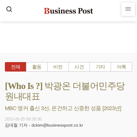
전체
활동
비전
사건
기타
어록
[Who Is ?] 박광온 더불어민주당
원내대표
MBC 앵커 출신 3선, 온건하고 신중한 성품 [2023년]
2023-05-25 08:30:00
김대철 기자 - dckim@businesspost.co.kr