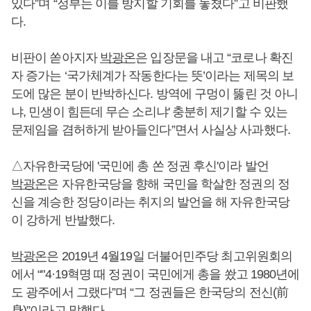
있다”며 “정부는 이를 방지할 기회를 놓쳤다”고 비판했
다.
비판이 쏟아지자
박광온
은 입장문을 내고 “코로나 확진
자 증가는 ‘국가체계가 작동한다는 뜻’이라는 제목의 보
도에 많은 분이 반박하신다. 방역에 구멍이 뚫린 것 아니
냐, 민생이 힘든데 무슨 소리냐' 충분히 제기할 수 있는
문제임을 겸허하게 받아들인다”면서 사실상 사과했다.
△자유한국당에 '국민에 총 쏜 정권 후신'이라 발언
박광온
은 자유한국당을 향해 국민을 학살한 정권의 정
신을 계승한 정당이라는 취지의 발언을 해 자유한국당
이 강하게 반발했다.
박광온
은 2019년 4월19일 더불어민주당 최고위원회의
에서 “"4·19혁명 때 정권이 국민에게 총을 쐈고 1980년에
도 광주에서 그랬다”며 “그 정권들은 한국당의 전신(前
身)”이라고 말했다.