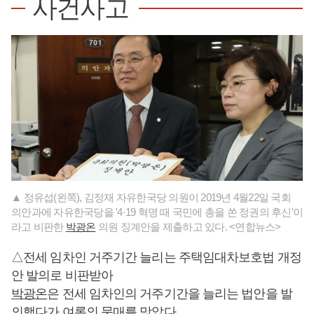
사건사고
▲ 정유섭(왼쪽), 김정재 자유한국당 의원이 2019년 4월22일 국회
의안과에 자유한국당을 '4·19 혁명 때 국민에 총을 쏜 정권의 후신'이
라고 비판한
박광온
의원 징계안을 제출하고 있다. <연합뉴스>
△전세 임차인 거주기간 늘리는 주택임대차보호법 개정
안 발의로 비판받아
박광온
은 전세 임차인의 거주기간을 늘리는 법안을 발
의했다가 여론의 뭇매를 맞았다.