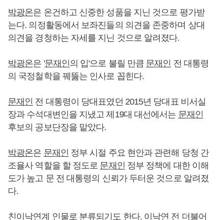
박광온
은 온건하고 신중한 성품을 지닌 것으로 평가받
는다. 의정활동에서 보좌진들의 의견을 존중하며 상대
의견을 경청하는 자세를 지닌 것으로 알려졌다.
박광온
은 '
문재인
의 입'으로 불릴 만큼
문재인
전 대통령
의 국정철학을 꿰뚫는 인사로 꼽힌다.
문재인
전 대통령이 당대표였던 2015년 당대표 비서실
장과 수석대변인을 지냈고 제19대 대선에서는
문재인
후보의 공보단장을 맡았다.
박광온
은
문재인
정부 시절 주요 현안과 관련해 당청 간
조율사 역할을 할 정도로
문재인
정부 정책에 대한 이해
도가 높고 문 전 대통령의 신뢰가 두터운 것으로 알려졌
다.
친
이낙연
계 인물로 분류되기도 한다.
이낙연
전 더불어