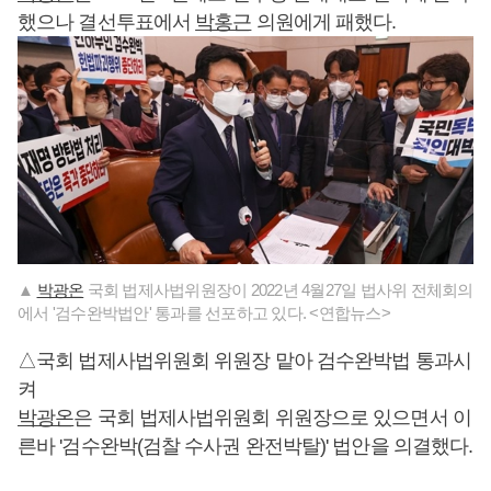
했으나 결선투표에서
박홍근
의원에게 패했다.
▲
박광온
국회 법제사법위원장이 2022년 4월27일 법사위 전체회의
에서 '검수완박법안' 통과를 선포하고 있다. <연합뉴스>
△국회 법제사법위원회 위원장 맡아 검수완박법 통과시
켜
박광온
은 국회 법제사법위원회 위원장으로 있으면서 이
른바 '검수완박(검찰 수사권 완전박탈)' 법안을 의결했다.