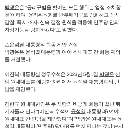
박광온
은 “윤리규범을 벗어난 모든 행위는 엄정 조치할
것”이라며 “윤리위원회를 반부패기구로 강화하고 상시
감찰, 즉시 조사, 신속 결정 원칙을 적용해 민주당 안의
자정기능을 강화하겠다”고 말했다.
△
윤석열
대통령의 회동 제안 거절
박광온
은
윤석열
대통령과 여야 원내대표 간 회동 제의
를 거절했다.
이진복 대통령실 정무수석은 2023년 5월1일
박광온
신
임 원내대표를 예방한 자리에서
윤석열
대통령과의 만
남을 제안했다.
김한규 원내대변인은 두 사람의 비공개 회동이 끝난 뒤
기자들과 만나 “(이진복 수석이
윤석열
대통령과) 여야
원내대표 간 면담을 제안했다”며 “
박광온
원내대표는
윤
석열
대통령이 (민주당) 당대표를 먼저 만나는 것이 순서