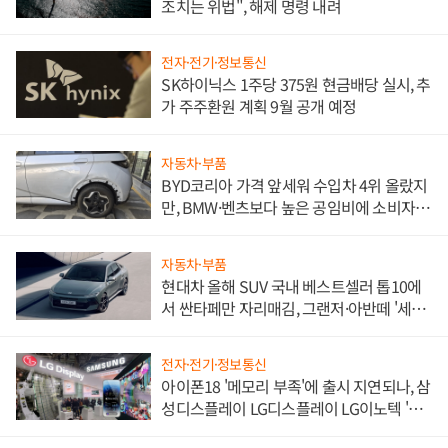
조치는 위법", 해제 명령 내려
전자·전기·정보통신
SK하이닉스 1주당 375원 현금배당 실시, 추
가 주주환원 계획 9월 공개 예정
자동차·부품
BYD코리아 가격 앞세워 수입차 4위 올랐지
만, BMW·벤츠보다 높은 공임비에 소비자
불만 폭발
자동차·부품
현대차 올해 SUV 국내 베스트셀러 톱10에
서 싼타페만 자리매김, 그랜저·아반떼 '세단
쌍끌이'로 내수 방어
전자·전기·정보통신
아이폰18 '메모리 부족'에 출시 지연되나, 삼
성디스플레이 LG디스플레이 LG이노텍 '탈
애플' 수익 다각화 속도