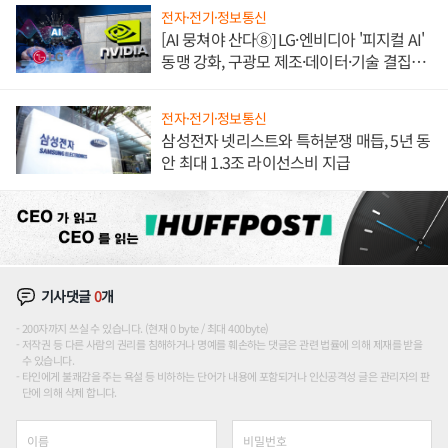
전자·전기·정보통신
[AI 뭉쳐야 산다⑧] LG·엔비디아 '피지컬 AI'
동맹 강화, 구광모 제조·데이터·기술 결집
해 종합 로보틱스 기업으로
전자·전기·정보통신
삼성전자 넷리스트와 특허분쟁 매듭, 5년 동
안 최대 1.3조 라이선스비 지급
기사댓글
0
개
200자까지 쓰실 수 있습니다. (현재 0 byte / 최대 400byte)
저작권 등 다른 사람의 권리를 침해하거나 명예를 훼손하는 댓글은 관련 법률에 의해 제재를 받을
수 있습니다.
타인에게 불쾌감을 주는 욕설 등 비하하는 단어가 내용에 포함되거나 인신공격성 글은 관리자의 판
단에 의해 삭제 합니다.