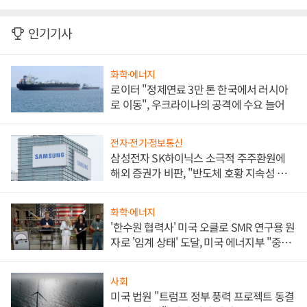
인기기사
화학·에너지
로이터 "정제연료 3만 톤 한국에서 러시아
로 이동", 우크라이나의 공격에 수요 늘어
전자·전기·정보통신
삼성전자 SK하이닉스 소극적 주주환원에
해외 증권가 비판, "반도체 호황 지속성 의
문"
화학·에너지
'한수원 협력사' 미국 오클로 SMR 연구용 원
자로 '임계 상태' 도달, 미국 에너지부 "중요
한 이정표"
사회
미국 법원 "트럼프 정부 풍력 프로젝트 동결