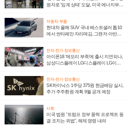
원자로 '임계 상태' 도달, 미국 에너지부
"중요한 이정표"
자동차·부품
현대차 올해 SUV 국내 베스트셀러 톱10
에서 싼타페만 자리매김, 그랜저·아반떼
'세단 쌍끌이'로 내수 방어
전자·전기·정보통신
아이폰18 '메모리 부족'에 출시 지연되나,
삼성디스플레이 LG디스플레이 LG이노
텍 '탈애플' 수익 다각화 속도
전자·전기·정보통신
SK하이닉스 1주당 375원 현금배당 실시,
추가 주주환원 계획 9월 공개 예정
사회
미국 법원 "트럼프 정부 풍력 프로젝트 동
결 조치는 위법", 해제 명령 내려