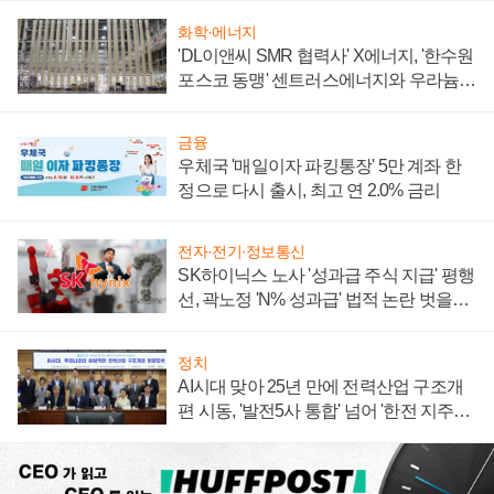
화학·에너지
'DL이앤씨 SMR 협력사' X에너지, '한수원
포스코 동맹' 센트러스에너지와 우라늄
계약 체결
금융
우체국 '매일이자 파킹통장' 5만 계좌 한
정으로 다시 출시, 최고 연 2.0% 금리
전자·전기·정보통신
SK하이닉스 노사 '성과급 주식 지급' 평행
선, 곽노정 'N% 성과급' 법적 논란 벗을지
주목
정치
AI시대 맞아 25년 만에 전력산업 구조개
편 시동, '발전5사 통합' 넘어 '한전 지주사'
재편론도