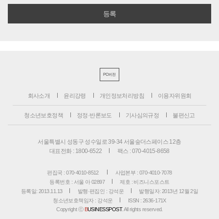
PC버전
회사소개
윤리강령
개인정보처리방침
이용자위원회
청소년보호정책
정정·반론보도
기사심의규정
불편신고
서울특별시 성동구 성수일로 39-34 서울숲더스페이스 12층
대표전화 : 1800-6522
팩스 : 070-4015-8658
편집국 : 070-4010-8512
사업본부 : 070-4010-7078
등록번호 : 서울 아 02897
제호 : 비즈니스포스트
등록일: 2013.11.13
발행·편집인 : 강석운
발행일자: 2013년 12월 2일
청소년보호책임자 : 강석운
ISSN : 2636-171X
Copyright ⓒ
B
USINESSPOST
. All rights reserved.