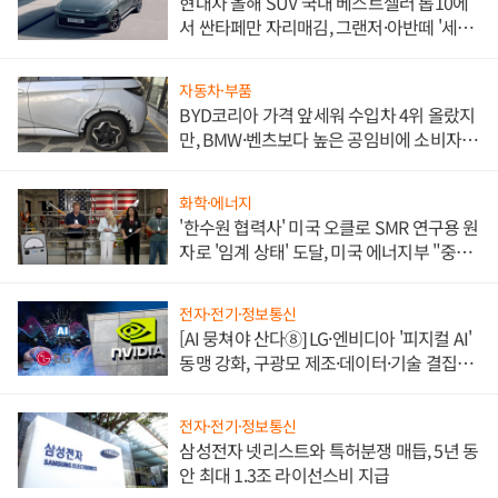
현대차 올해 SUV 국내 베스트셀러 톱10에
서 싼타페만 자리매김, 그랜저·아반떼 '세단
쌍끌이'로 내수 방어
자동차·부품
BYD코리아 가격 앞세워 수입차 4위 올랐지
만, BMW·벤츠보다 높은 공임비에 소비자
불만 폭발
화학·에너지
'한수원 협력사' 미국 오클로 SMR 연구용 원
자로 '임계 상태' 도달, 미국 에너지부 "중요
한 이정표"
전자·전기·정보통신
[AI 뭉쳐야 산다⑧] LG·엔비디아 '피지컬 AI'
동맹 강화, 구광모 제조·데이터·기술 결집
해 종합 로보틱스 기업으로
전자·전기·정보통신
삼성전자 넷리스트와 특허분쟁 매듭, 5년 동
안 최대 1.3조 라이선스비 지급