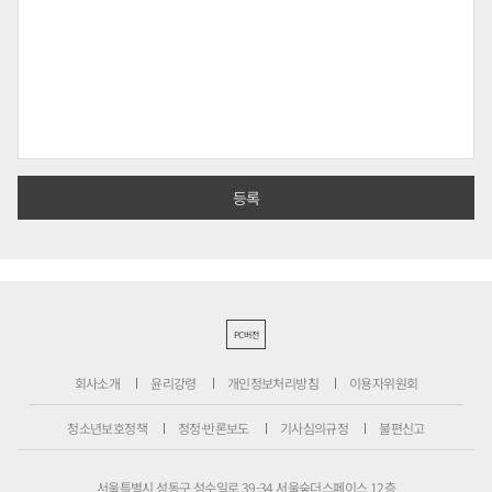
PC버전
회사소개
윤리강령
개인정보처리방침
이용자위원회
청소년보호정책
정정·반론보도
기사심의규정
불편신고
서울특별시 성동구 성수일로 39-34 서울숲더스페이스 12층