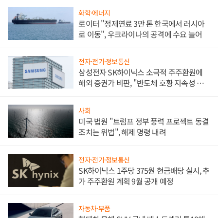
화학·에너지
로이터 "정제연료 3만 톤 한국에서 러시아
로 이동", 우크라이나의 공격에 수요 늘어
전자·전기·정보통신
삼성전자 SK하이닉스 소극적 주주환원에
해외 증권가 비판, "반도체 호황 지속성 의
문"
사회
미국 법원 "트럼프 정부 풍력 프로젝트 동결
조치는 위법", 해제 명령 내려
전자·전기·정보통신
SK하이닉스 1주당 375원 현금배당 실시, 추
가 주주환원 계획 9월 공개 예정
자동차·부품