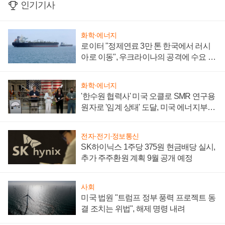
인기기사
화학·에너지
로이터 "정제연료 3만 톤 한국에서 러시
아로 이동", 우크라이나의 공격에 수요 늘
어
화학·에너지
'한수원 협력사' 미국 오클로 SMR 연구용
원자로 '임계 상태' 도달, 미국 에너지부
"중요한 이정표"
전자·전기·정보통신
SK하이닉스 1주당 375원 현금배당 실시,
추가 주주환원 계획 9월 공개 예정
사회
미국 법원 "트럼프 정부 풍력 프로젝트 동
결 조치는 위법", 해제 명령 내려