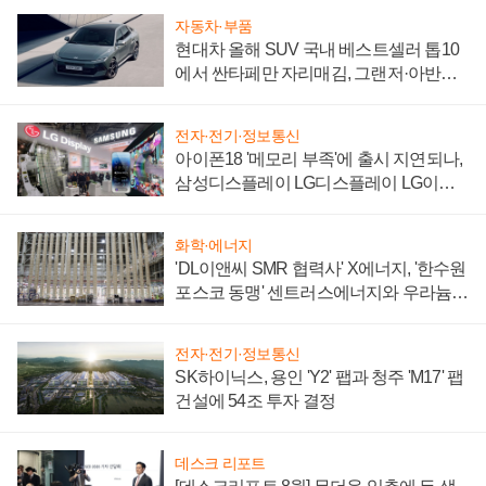
자동차·부품
현대차 올해 SUV 국내 베스트셀러 톱10
에서 싼타페만 자리매김, 그랜저·아반떼
'세단 쌍끌이'로 내수 방어
전자·전기·정보통신
아이폰18 '메모리 부족'에 출시 지연되나,
삼성디스플레이 LG디스플레이 LG이노
텍 '탈애플' 수익 다각화 속도
화학·에너지
'DL이앤씨 SMR 협력사' X에너지, '한수원
포스코 동맹' 센트러스에너지와 우라늄
계약 체결
전자·전기·정보통신
SK하이닉스, 용인 'Y2' 팹과 청주 'M17' 팹
건설에 54조 투자 결정
데스크 리포트