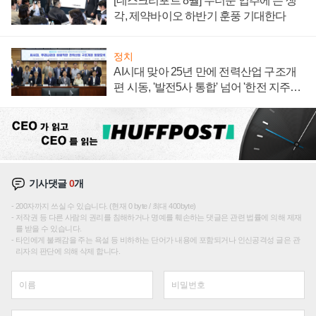
[데스크리포트 8월] 무더운 입추에 든 생
각, 제약바이오 하반기 훈풍 기대한다
정치
AI시대 맞아 25년 만에 전력산업 구조개
편 시동, '발전5사 통합' 넘어 '한전 지주사'
재편론도
기사댓글
0
개
200자까지 쓰실 수 있습니다. (현재 0 byte / 최대 400byte)
저작권 등 다른 사람의 권리를 침해하거나 명예를 훼손하는 댓글은 관련 법률에 의해 제재
를 받을 수 있습니다.
타인에게 불쾌감을 주는 욕설 등 비하하는 단어가 내용에 포함되거나 인신공격성 글은 관
리자의 판단에 의해 삭제 합니다.