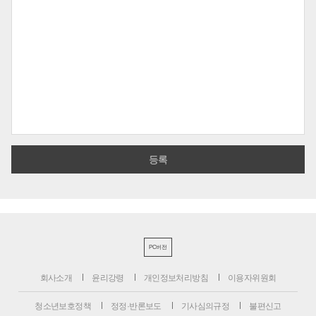
PC버전
회사소개
윤리강령
개인정보처리방침
이용자위원회
청소년보호정책
정정·반론보도
기사심의규정
불편신고