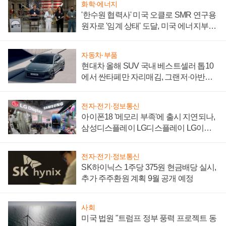
화학·에너지
'한수원 협력사' 미국 오클로 SMR 연구용
원자로 '임계 상태' 도달, 미국 에너지부
"중요한 이정표"
자동차·부품
현대차 올해 SUV 국내 베스트셀러 톱10
에서 싼타페만 자리매김, 그랜저·아반떼
'세단 쌍끌이'로 내수 방어
전자·전기·정보통신
아이폰18 '메모리 부족'에 출시 지연되나,
삼성디스플레이 LG디스플레이 LG이노
텍 '탈애플' 수익 다각화 속도
전자·전기·정보통신
SK하이닉스 1주당 375원 현금배당 실시,
추가 주주환원 계획 9월 공개 예정
사회
미국 법원 "트럼프 정부 풍력 프로젝트 동