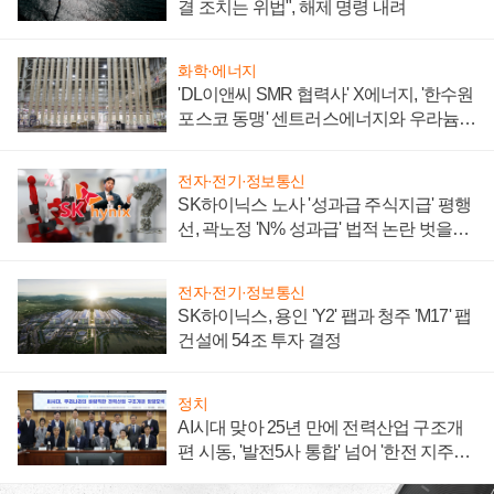
결 조치는 위법", 해제 명령 내려
화학·에너지
'DL이앤씨 SMR 협력사' X에너지, '한수원
포스코 동맹' 센트러스에너지와 우라늄
계약 체결
전자·전기·정보통신
SK하이닉스 노사 '성과급 주식지급' 평행
선, 곽노정 'N% 성과급' 법적 논란 벗을지
주목
전자·전기·정보통신
SK하이닉스, 용인 'Y2' 팹과 청주 'M17' 팹
건설에 54조 투자 결정
정치
AI시대 맞아 25년 만에 전력산업 구조개
편 시동, '발전5사 통합' 넘어 '한전 지주사'
재편론도