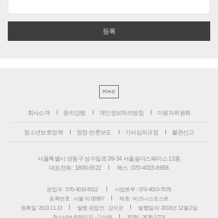
PC버전
회사소개
윤리강령
개인정보처리방침
이용자위원회
청소년보호정책
정정·반론보도
기사심의규정
불편신고
서울특별시 성동구 성수일로 39-34 서울숲더스페이스 12층
대표전화 : 1800-6522
팩스 : 070-4015-8658
편집국 : 070-4010-8512
사업본부 : 070-4010-7078
등록번호 : 서울 아 02897
제호 : 비즈니스포스트
등록일: 2013.11.13
발행·편집인 : 강석운
발행일자: 2013년 12월 2일
청소년보호책임자 : 강석운
ISSN : 2636-171X