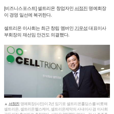
[비즈니스포스트] 셀트리온 창업자인
서정진
명예회장
이 경영 일선에 복귀한다.
셀트리온 이사회는 최근 창립 멤버인
기우성
대표이사
부회장의 재선임 안건도 의결했다.
▲
서정진
명예회장(사진)이 2년 임기로 셀트리온홀딩스를 비롯해
셀트리온, 셀트리온헬스케어, 셀트리온제약의 사내이사 겸 이사회