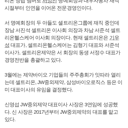
리온 창립 멤버로
서정진
명예회장과 대우자동차 재직
시절부터 인연을 이어온 전문경영인이다.
서 명예회장의 두 아들도 셀트리온그룹에 재직 중인데
장남 서진석 셀트리온 이사회 의장과 차남 서준석 셀트
리온헬스케어 이사회 의장이다. 현재 셀트리온은
기우
성
대표가, 셀트리온헬스케어는 김형기 대표와 서준석
이사가, 셀트리온제약은 서 회장의 동생 서정수 대표가
경영전반을 총괄하고 있다.
3월에는 제약바이오 기업들의 주주총회가 잇따라 열리
는데 셀트리온, JW중외제약, 삼성바이오로직스 등은 이
미 대표이사의 유임을 결정했다.
신영섭 JW중외제약 대표이사 사장은 3연임에 성공했
다. 신 사장은 2017년부터 JW중외제약의 대표를 맡고
있다.