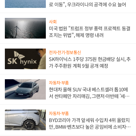
로 이동", 우크라이나의 공격에 수요 늘어
사회
미국 법원 "트럼프 정부 풍력 프로젝트 동결
조치는 위법", 해제 명령 내려
전자·전기·정보통신
SK하이닉스 1주당 375원 현금배당 실시, 추
가 주주환원 계획 9월 공개 예정
자동차·부품
현대차 올해 SUV 국내 베스트셀러 톱10에
서 싼타페만 자리매김, 그랜저·아반떼 '세단
쌍끌이'로 내수 방어
자동차·부품
BYD코리아 가격 앞세워 수입차 4위 올랐지
만, BMW·벤츠보다 높은 공임비에 소비자
불만 폭발