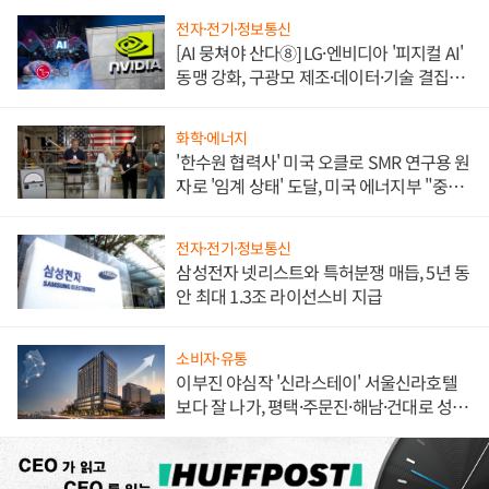
전자·전기·정보통신
[AI 뭉쳐야 산다⑧] LG·엔비디아 '피지컬 AI'
동맹 강화, 구광모 제조·데이터·기술 결집
해 종합 로보틱스 기업으로
화학·에너지
'한수원 협력사' 미국 오클로 SMR 연구용 원
자로 '임계 상태' 도달, 미국 에너지부 "중요
한 이정표"
전자·전기·정보통신
삼성전자 넷리스트와 특허분쟁 매듭, 5년 동
안 최대 1.3조 라이선스비 지급
소비자·유통
이부진 야심작 '신라스테이' 서울신라호텔
보다 잘 나가, 평택·주문진·해남·건대로 성
장판 더 넓힌다