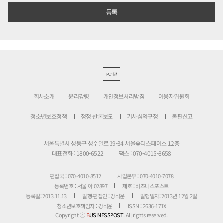
PC버전
회사소개
윤리강령
개인정보처리방침
이용자위원회
청소년보호정책
정정·반론보도
기사심의규정
불편신고
서울특별시 성동구 성수일로 39-34 서울숲더스페이스 12층
대표전화 : 1800-6522
팩스 : 070-4015-8658
편집국 : 070-4010-8512
사업본부 : 070-4010-7078
등록번호 : 서울 아 02897
제호 : 비즈니스포스트
등록일: 2013.11.13
발행·편집인 : 강석운
발행일자: 2013년 12월 2일
청소년보호책임자 : 강석운
ISSN : 2636-171X
Copyright ⓒ
B
USINESSPOST
. All rights reserved.