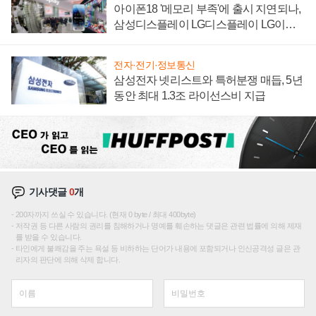
아이폰18 '메모리 부족'에 출시 지연되나,
삼성디스플레이 LG디스플레이 LG이노
텍 '탈애플' 수익 다각화 속도
전자·전기·정보통신
삼성전자 넷리스트와 특허분쟁 매듭, 5년
동안 최대 1.3조 라이선스비 지급
기사댓글
0
개
200자까지 쓰실 수 있습니다. (현재 0 byte / 최대 400byte)
저작권 등 다른 사람의 권리를 침해하거나 명예를 훼손하는 댓글은 관련 법률에 의해 제재
를 받을 수 있습니다.
타인에게 불쾌감을 주는 욕설 등 비하하는 단어가 내용에 포함되거나 인신공격성 글은 관
리자의 판단에 의해 삭제 합니다.