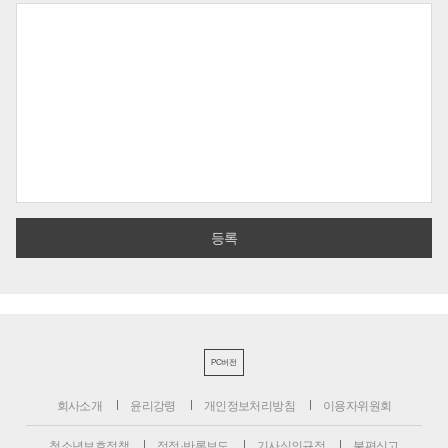
PC버전
회사소개
윤리강령
개인정보처리방침
이용자위원회
청소년보호정책
정정·반론보도
기사심의규정
불편신고