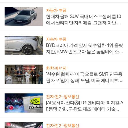
자동차·부품
현대차 올해 SUV 국내 베스트셀러 톱10
에서 싼타페만 자리매김, 그랜저·아반떼
'세단 쌍끌이'로 내수 방어
자동차·부품
BYD코리아 가격 앞세워 수입차 4위 올랐
지만, BMW·벤츠보다 높은 공임비에 소비
자 불만 폭발
화학·에너지
'한수원 협력사' 미국 오클로 SMR 연구용
원자로 '임계 상태' 도달, 미국 에너지부
"중요한 이정표"
전자·전기·정보통신
[AI 뭉쳐야 산다⑧] LG·엔비디아 '피지컬 A
I' 동맹 강화, 구광모 제조·데이터·기술 결
집해 종합 로보틱스 기업으로
전자·전기·정보통신