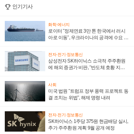
인기기사
화학·에너지
로이터 "정제연료 3만 톤 한국에서 러시
아로 이동", 우크라이나의 공격에 수요 늘
어
전자·전기·정보통신
삼성전자 SK하이닉스 소극적 주주환원
에 해외 증권가 비판, "반도체 호황 지속
성 의문"
사회
미국 법원 "트럼프 정부 풍력 프로젝트 동
결 조치는 위법", 해제 명령 내려
전자·전기·정보통신
SK하이닉스 1주당 375원 현금배당 실시,
추가 주주환원 계획 9월 공개 예정