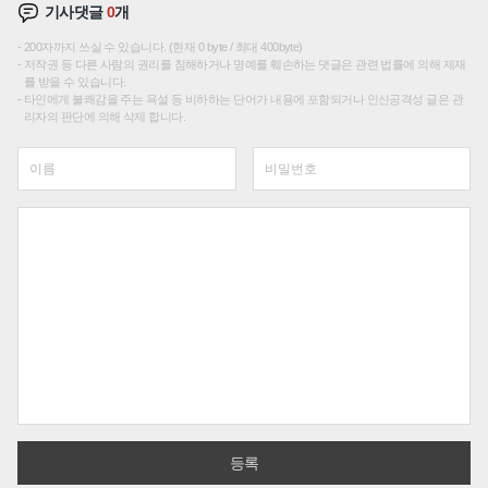
기사댓글
0
개
200자까지 쓰실 수 있습니다. (현재 0 byte / 최대 400byte)
저작권 등 다른 사람의 권리를 침해하거나 명예를 훼손하는 댓글은 관련 법률에 의해 제재
를 받을 수 있습니다.
타인에게 불쾌감을 주는 욕설 등 비하하는 단어가 내용에 포함되거나 인신공격성 글은 관
리자의 판단에 의해 삭제 합니다.