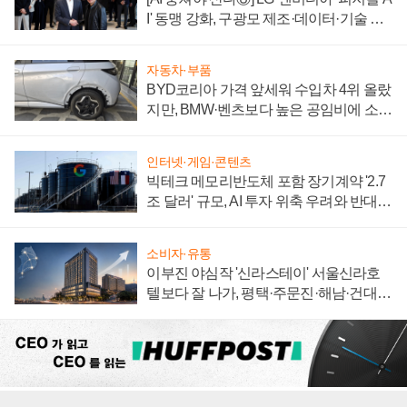
I' 동맹 강화, 구광모 제조·데이터·기술 결
집해 종합 로보틱스 기업으로
자동차·부품
BYD코리아 가격 앞세워 수입차 4위 올랐
지만, BMW·벤츠보다 높은 공임비에 소비
자 불만 폭발
인터넷·게임·콘텐츠
빅테크 메모리반도체 포함 장기계약 '2.7
조 달러' 규모, AI 투자 위축 우려와 반대
신호
소비자·유통
이부진 야심작 '신라스테이' 서울신라호
텔보다 잘 나가, 평택·주문진·해남·건대로
성장판 더 넓힌다