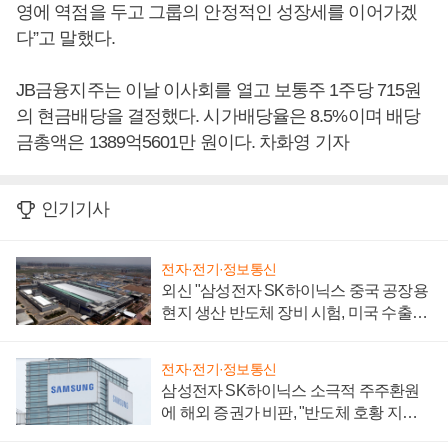
영에 역점을 두고 그룹의 안정적인 성장세를 이어가겠
다”고 말했다.
JB금융지주는 이날 이사회를 열고 보통주 1주당 715원
의 현금배당을 결정했다. 시가배당율은 8.5%이며 배당
금총액은 1389억5601만 원이다. 차화영 기자
인기기사
전자·전기·정보통신
외신 "삼성전자 SK하이닉스 중국 공장용
현지 생산 반도체 장비 시험, 미국 수출통
제 대비"
전자·전기·정보통신
삼성전자 SK하이닉스 소극적 주주환원
에 해외 증권가 비판, "반도체 호황 지속
성 의문"