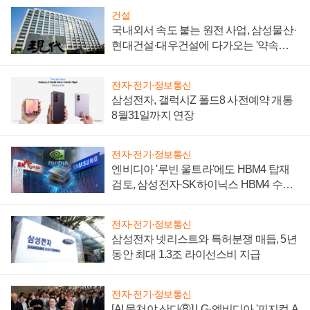
건설
국내외서 속도 붙는 원전 사업, 삼성물산·
현대건설·대우건설에 다가오는 '약속의
시간'
전자·전기·정보통신
삼성전자, 갤럭시Z 폴드8 사전예약 개통
8월31일까지 연장
전자·전기·정보통신
엔비디아 '루빈 울트라'에도 HBM4 탑재
검토, 삼성전자·SK하이닉스 HBM4 수율
에 주도권 갈린다
전자·전기·정보통신
삼성전자 넷리스트와 특허분쟁 매듭, 5년
동안 최대 1.3조 라이선스비 지급
전자·전기·정보통신
[AI 뭉쳐야 산다⑧] LG·엔비디아 '피지컬 A