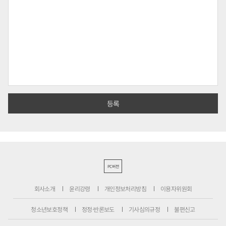
PC버전
회사소개
윤리강령
개인정보처리방침
이용자위원회
청소년보호정책
정정·반론보도
기사심의규정
불편신고