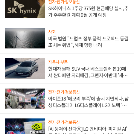
전자·전기·정보통신
SK하이닉스 1주당 375원 현금배당 실시, 추
가 주주환원 계획 9월 공개 예정
사회
미국 법원 "트럼프 정부 풍력 프로젝트 동결
조치는 위법", 해제 명령 내려
자동차·부품
현대차 올해 SUV 국내 베스트셀러 톱10에
서 싼타페만 자리매김, 그랜저·아반떼 '세단
쌍끌이'로 내수 방어
전자·전기·정보통신
아이폰18 '메모리 부족'에 출시 지연되나, 삼
성디스플레이 LG디스플레이 LG이노텍 '탈
애플' 수익 다각화 속도
전자·전기·정보통신
[AI 뭉쳐야 산다⑧] LG·엔비디아 '피지컬 AI'