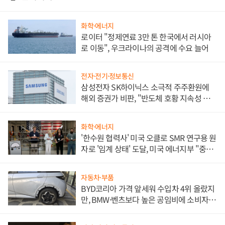
화학·에너지
로이터 "정제연료 3만 톤 한국에서 러시아
로 이동", 우크라이나의 공격에 수요 늘어
전자·전기·정보통신
삼성전자 SK하이닉스 소극적 주주환원에
해외 증권가 비판, "반도체 호황 지속성 의
문"
화학·에너지
'한수원 협력사' 미국 오클로 SMR 연구용 원
자로 '임계 상태' 도달, 미국 에너지부 "중요
한 이정표"
자동차·부품
BYD코리아 가격 앞세워 수입차 4위 올랐지
만, BMW·벤츠보다 높은 공임비에 소비자
불만 폭발