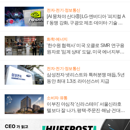
전자·전기·정보통신
[AI 뭉쳐야 산다⑧] LG·엔비디아 '피지컬 A
I' 동맹 강화, 구광모 제조·데이터·기술 결
집해 종합 로보틱스 기업으로
화학·에너지
'한수원 협력사' 미국 오클로 SMR 연구용
원자로 '임계 상태' 도달, 미국 에너지부
"중요한 이정표"
전자·전기·정보통신
삼성전자 넷리스트와 특허분쟁 매듭, 5년
동안 최대 1.3조 라이선스비 지급
소비자·유통
이부진 야심작 '신라스테이' 서울신라호
텔보다 잘 나가, 평택·주문진·해남·건대로
성장판 더 넓힌다