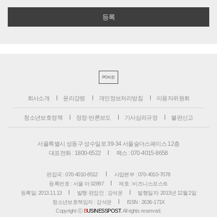
PC버전
회사소개
윤리강령
개인정보처리방침
이용자위원회
청소년보호정책
정정·반론보도
기사심의규정
불편신고
서울특별시 성동구 성수일로 39-34 서울숲더스페이스 12층
대표전화 : 1800-6522
팩스 : 070-4015-8658
편집국 : 070-4010-8512
사업본부 : 070-4010-7078
등록번호 : 서울 아 02897
제호 : 비즈니스포스트
등록일: 2013.11.13
발행·편집인 : 강석운
발행일자: 2013년 12월 2일
청소년보호책임자 : 강석운
ISSN : 2636-171X
Copyright ⓒ
B
USINESSPOST
. All rights reserved.