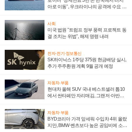
로이터 "정제연료 3만 톤 한국에서 러시
아로 이동", 우크라이나의 공격에 수요 늘
어
사회
미국 법원 "트럼프 정부 풍력 프로젝트 동
결 조치는 위법", 해제 명령 내려
전자·전기·정보통신
SK하이닉스 1주당 375원 현금배당 실시,
추가 주주환원 계획 9월 공개 예정
자동차·부품
현대차 올해 SUV 국내 베스트셀러 톱10
에서 싼타페만 자리매김, 그랜저·아반떼
'세단 쌍끌이'로 내수 방어
자동차·부품
BYD코리아 가격 앞세워 수입차 4위 올랐
지만, BMW·벤츠보다 높은 공임비에 소비
자 불만 폭발