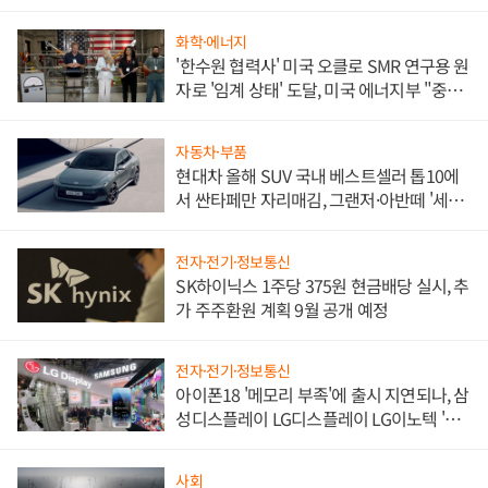
화학·에너지
'한수원 협력사' 미국 오클로 SMR 연구용 원
자로 '임계 상태' 도달, 미국 에너지부 "중요
한 이정표"
자동차·부품
현대차 올해 SUV 국내 베스트셀러 톱10에
서 싼타페만 자리매김, 그랜저·아반떼 '세단
쌍끌이'로 내수 방어
전자·전기·정보통신
SK하이닉스 1주당 375원 현금배당 실시, 추
가 주주환원 계획 9월 공개 예정
전자·전기·정보통신
아이폰18 '메모리 부족'에 출시 지연되나, 삼
성디스플레이 LG디스플레이 LG이노텍 '탈
애플' 수익 다각화 속도
사회