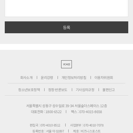
PC버전
회사소개
윤리강령
개인정보처리방침
이용자위원회
청소년보호정책
정정·반론보도
기사심의규정
불편신고
서울특별시 성동구 성수일로 39-34 서울숲더스페이스 12층
대표전화 : 1800-6522
팩스 : 070-4015-8658
편집국 : 070-4010-8512
사업본부 : 070-4010-7078
등록번호 : 서울 아 02897
제호 : 비즈니스포스트