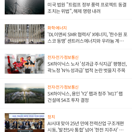
미국 법원 "트럼프 정부 풍력 프로젝트 동결
조치는 위법", 해제 명령 내려
화학·에너지
'DL이앤씨 SMR 협력사' X에너지, '한수원 포
스코 동맹' 센트러스에너지와 우라늄 계약
체결
전자·전기·정보통신
SK하이닉스 노사 '성과급 주식지급' 평행선,
곽노정 'N% 성과급' 법적 논란 벗을지 주목
전자·전기·정보통신
SK하이닉스, 용인 'Y2' 팹과 청주 'M17' 팹
건설에 54조 투자 결정
정치
AI시대 맞아 25년 만에 전력산업 구조개편
시동, '발전5사 통합' 넘어 '한전 지주사' 재편