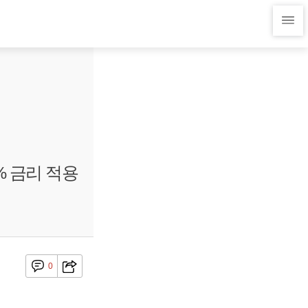
% 금리 적용
0
.