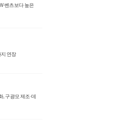
MW·벤츠보다 높은
까지 연장
강화, 구광모 제조·데