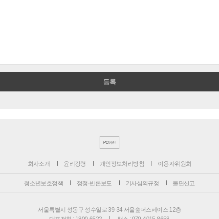
PC버전
회사소개
윤리강령
개인정보처리방침
이용자위원회
청소년보호정책
정정·반론보도
기사심의규정
불편신고
서울특별시 성동구 성수일로 39-34 서울숲더스페이스 12층