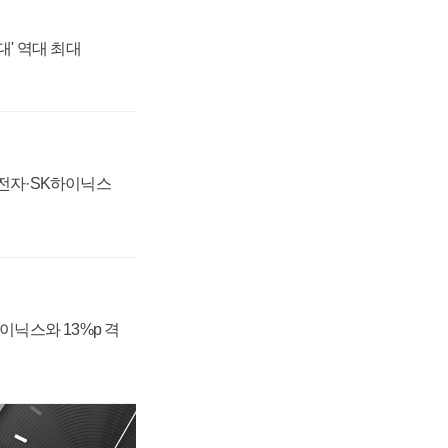
대' 역대 최대
성전자·SK하이닉스
하이닉스와 13%p 격