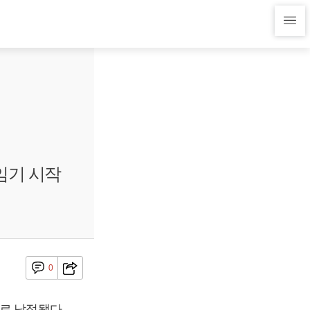
임기 시작
0
로 낙점됐다.