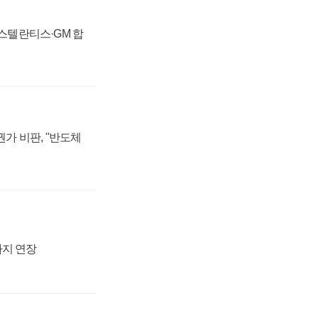
 스텔란티스·GM 합
가 비판, "반도체
까지 연장