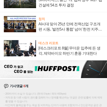
건설에 54조 투자 결정
정치
AI시대 맞아 25년 만에 전력산업 구조개
편 시동, '발전5사 통합' 넘어 '한전 지주사'
재편론도
데스크 리포트
[데스크리포트 8월] 무더운 입추에 든 생
각, 제약바이오 하반기 훈풍 기대한다
기사댓글
0
개
200자까지 쓰실 수 있습니다. (현재 0 byte / 최대 400byte)
저작권 등 다른 사람의 권리를 침해하거나 명예를 훼손하는 댓글은 관련 법률에 의해 제재
를 받을 수 있습니다.
타인에게 불쾌감을 주는 욕설 등 비하하는 단어가 내용에 포함되거나 인신공격성 글은 관