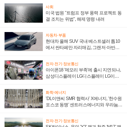
사회
미국 법원 "트럼프 정부 풍력 프로젝트 동
결 조치는 위법", 해제 명령 내려
자동차·부품
현대차 올해 SUV 국내 베스트셀러 톱10
에서 싼타페만 자리매김, 그랜저·아반떼
'세단 쌍끌이'로 내수 방어
전자·전기·정보통신
아이폰18 '메모리 부족'에 출시 지연되나,
삼성디스플레이 LG디스플레이 LG이노
텍 '탈애플' 수익 다각화 속도
화학·에너지
'DL이앤씨 SMR 협력사' X에너지, '한수원
포스코 동맹' 센트러스에너지와 우라늄
계약 체결
전자·전기·정보통신
SK하이닉스, 용인 'Y2' 팹과 청주 'M17' 팹