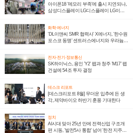
아이폰18 '메모리 부족'에 출시 지연되나,
삼성디스플레이 LG디스플레이 LG이노
텍 '탈애플' 수익 다각화 속도
화학·에너지
'DL이앤씨 SMR 협력사' X에너지, '한수원
포스코 동맹' 센트러스에너지와 우라늄
계약 체결
전자·전기·정보통신
SK하이닉스, 용인 'Y2' 팹과 청주 'M17' 팹
건설에 54조 투자 결정
데스크 리포트
[데스크리포트 8월] 무더운 입추에 든 생
각, 제약바이오 하반기 훈풍 기대한다
정치
AI시대 맞아 25년 만에 전력산업 구조개
편 시동, '발전5사 통합' 넘어 '한전 지주사'