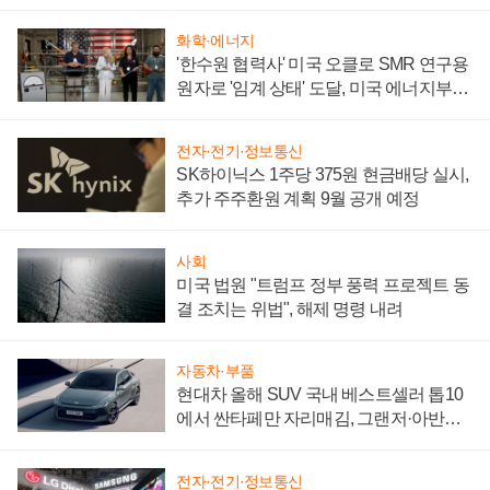
어
화학·에너지
'한수원 협력사' 미국 오클로 SMR 연구용
원자로 '임계 상태' 도달, 미국 에너지부
"중요한 이정표"
전자·전기·정보통신
SK하이닉스 1주당 375원 현금배당 실시,
추가 주주환원 계획 9월 공개 예정
사회
미국 법원 "트럼프 정부 풍력 프로젝트 동
결 조치는 위법", 해제 명령 내려
자동차·부품
현대차 올해 SUV 국내 베스트셀러 톱10
에서 싼타페만 자리매김, 그랜저·아반떼
'세단 쌍끌이'로 내수 방어
전자·전기·정보통신