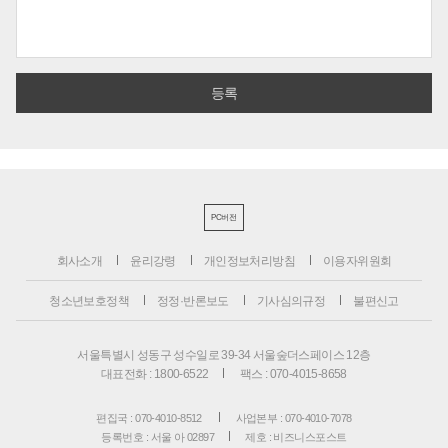
PC버전
회사소개
윤리강령
개인정보처리방침
이용자위원회
청소년보호정책
정정·반론보도
기사심의규정
불편신고
서울특별시 성동구 성수일로 39-34 서울숲더스페이스 12층
대표전화 : 1800-6522
팩스 : 070-4015-8658
편집국 : 070-4010-8512
사업본부 : 070-4010-7078
등록번호 : 서울 아 02897
제호 : 비즈니스포스트