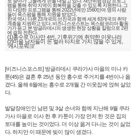
로 찾아가 그들에게 손을 내밀고 있다. 재난위험경감 프로그
램을 통해 취약 지역이 회복력을 갖출 수 있도록 지원한다. 그
외 다양한 프로그램을 통해 2022년에만 1560만여 명의 사람
들이 옥스팜을 통해 지원을 받았다.
한국 역시 다른 23개국의 선진국과 함께 세계 63개국의 취약
계층을 지원하고 있다. 비즈니스포스트는 옥스팜코리아 활동
가가 듣고 본 방글라데시의 생생한 현장 상황을 칼럼으로 2편
에 걸쳐 전한다.
(1)홍수로 이사만 4번, 기후위기에 취약한 이웃나라
(2)마을 남자들이 돈 벌러 타지로 가지 않을 수 있게,
‘캐시포워크’
[비즈니스포스트] 방글라데시 쿠라가사 마을의 미나 카
툰(45)은 결혼 후 25년 동안 홍수로 주거지를 4번이나 옮
겼다. 올해 6월에는 홍수로 2개월 간 이웃집에 얹혀 살았
다.
발달장애인인 남편 및 3살 손녀와 함께 지난해 9월 쿠라
가사 마을로 이사 한 후 카툰이 가장 먼저 한 것은 집의
토대를 높이는 것이었다. 더 이상 옮겨 다니는 것이 싫었
다. 하지만 이 때문에 빚이 많이 생겼다.