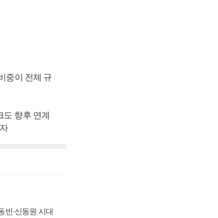
.
 비중이 전체 규
크도 향후 연계
기자
 신동빈·신동원 시대