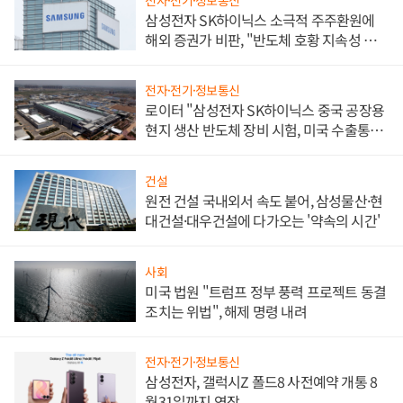
삼성전자 SK하이닉스 소극적 주주환원에
해외 증권가 비판, "반도체 호황 지속성 의
문"
전자·전기·정보통신
로이터 "삼성전자 SK하이닉스 중국 공장용
현지 생산 반도체 장비 시험, 미국 수출통제
대비"
건설
원전 건설 국내외서 속도 붙어, 삼성물산·현
대건설·대우건설에 다가오는 '약속의 시간'
사회
미국 법원 "트럼프 정부 풍력 프로젝트 동결
조치는 위법", 해제 명령 내려
전자·전기·정보통신
삼성전자, 갤럭시Z 폴드8 사전예약 개통 8
월31일까지 연장