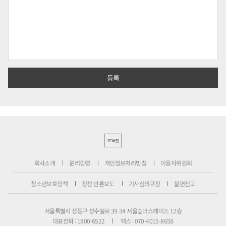
PC버전
회사소개
윤리강령
개인정보처리방침
이용자위원회
청소년보호정책
정정·반론보도
기사심의규정
불편신고
서울특별시 성동구 성수일로 39-34 서울숲더스페이스 12층
대표전화 : 1800-6522
팩스 : 070-4015-8658