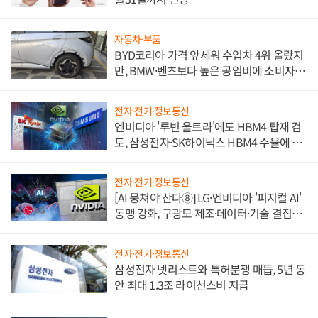
자동차·부품
BYD코리아 가격 앞세워 수입차 4위 올랐지
만, BMW·벤츠보다 높은 공임비에 소비자
불만 폭발
전자·전기·정보통신
엔비디아 '루빈 울트라'에도 HBM4 탑재 검
토, 삼성전자·SK하이닉스 HBM4 수율에 주
도권 갈린다
전자·전기·정보통신
[AI 뭉쳐야 산다⑧] LG·엔비디아 '피지컬 AI'
동맹 강화, 구광모 제조·데이터·기술 결집
해 종합 로보틱스 기업으로
전자·전기·정보통신
삼성전자 넷리스트와 특허분쟁 매듭, 5년 동
안 최대 1.3조 라이선스비 지급