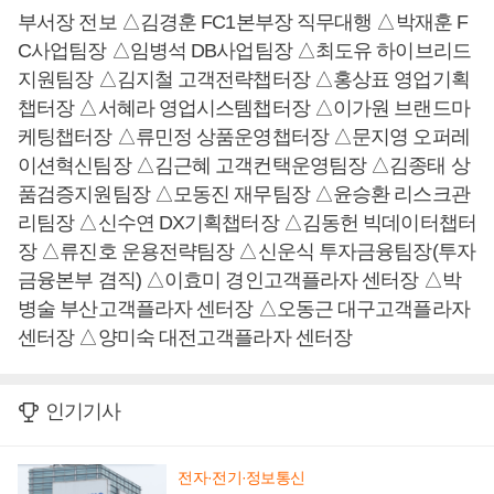
부서장 전보 △김경훈 FC1본부장 직무대행 △박재훈 F
C사업팀장 △임병석 DB사업팀장 △최도유 하이브리드
지원팀장 △김지철 고객전략챕터장 △홍상표 영업기획
챕터장 △서혜라 영업시스템챕터장 △이가원 브랜드마
케팅챕터장 △류민정 상품운영챕터장 △문지영 오퍼레
이션혁신팀장 △김근혜 고객컨택운영팀장 △김종태 상
품검증지원팀장 △모동진 재무팀장 △윤승환 리스크관
리팀장 △신수연 DX기획챕터장 △김동헌 빅데이터챕터
장 △류진호 운용전략팀장 △신운식 투자금융팀장(투자
금융본부 겸직) △이효미 경인고객플라자 센터장 △박
병술 부산고객플라자 센터장 △오동근 대구고객플라자
센터장 △양미숙 대전고객플라자 센터장
인기기사
전자·전기·정보통신