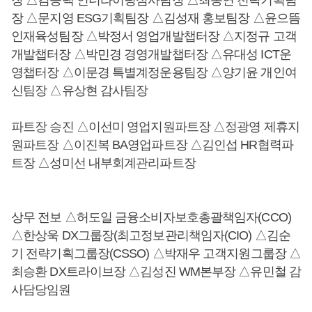
장 △김승택 언더라이팅심사팀장 △최동연 전략기획팀
장 △문지영 ESG기획팀장 △김성재 홍보팀장 △윤으뜸
인재육성팀장 △박정서 영업개발챕터장 △지정규 고객
개발챕터장 △박민경 경영개발챕터장 △유대성 ICT운
영챕터장 △이문경 특별계정운용팀장 △양기윤 개인여
신팀장 △유상현 감사팀장
파트장 승진 △이선미 영업지원파트장 △정광영 제휴지
원파트장 △이진복 BA영업파트장 △김인섭 HR협력파
트장 △성미선 내부회계관리파트장
상무 전보 △허도일 금융소비자보호총괄책임자(CCO)
△한상욱 DX그룹장(최고정보관리책임자(CIO) △김순
기 전략기획그룹장(CSSO) △박재우 고객지원그룹장 △
최승환 DX트라이브장 △김성진 WM본부장 △유민철 감
사담당임원