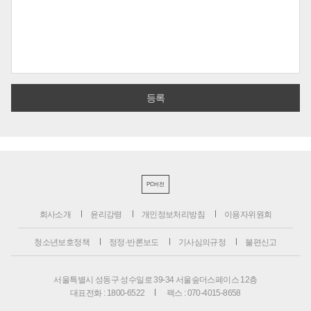
PC버전
회사소개
윤리강령
개인정보처리방침
이용자위원회
청소년보호정책
정정·반론보도
기사심의규정
불편신고
서울특별시 성동구 성수일로 39-34 서울숲더스페이스 12층
대표전화 : 1800-6522
팩스 : 070-4015-8658