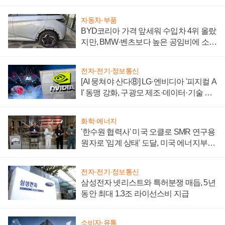
'세단 쌍끌이'로 내수 방어
자동차·부품
BYD코리아 가격 앞세워 수입차 4위 올랐
지만, BMW·벤츠보다 높은 공임비에 소비
자 불만 폭발
전자·전기·정보통신
[AI 뭉쳐야 산다⑧] LG·엔비디아 '피지컬 A
I' 동맹 강화, 구광모 제조·데이터·기술 결
집해 종합 로보틱스 기업으로
화학·에너지
'한수원 협력사' 미국 오클로 SMR 연구용
원자로 '임계 상태' 도달, 미국 에너지부
"중요한 이정표"
전자·전기·정보통신
삼성전자 넷리스트와 특허분쟁 매듭, 5년
동안 최대 1.3조 라이선스비 지급
소비자·유통