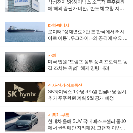
삼성전자 SK하이닉스 소극적 주주환원
에 해외 증권가 비판, "반도체 호황 지속
성 의문"
화학·에너지
로이터 "정제연료 3만 톤 한국에서 러시
아로 이동", 우크라이나의 공격에 수요 늘
어
사회
미국 법원 "트럼프 정부 풍력 프로젝트 동
결 조치는 위법", 해제 명령 내려
전자·전기·정보통신
SK하이닉스 1주당 375원 현금배당 실시,
추가 주주환원 계획 9월 공개 예정
자동차·부품
현대차 올해 SUV 국내 베스트셀러 톱10
에서 싼타페만 자리매김, 그랜저·아반떼