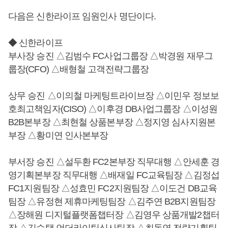
다음은 신한라이프 임원인사 명단이다.
◆ 신한라이프
부사장 승진 △김범수 FC사업그룹장 △박경원 재무그
룹장(CFO) △배형철 고객전략그룹장
상무 승진 △이의철 마케팅트라이브장 △이민우 정보보
호최고책임자(CISO) △이후경 DB사업그룹장 △이성원
B2B본부장 △최현철 상품본부장 △정지영 심사지원본
부장 △황미연 인사본부장
부서장 승진 △설두환 FC2본부장 직무대행 △안세훈 경
영기획본부장 직무대행 △배재일 FC교육팀장 △김정섭
FC1지원팀장 △성효민 FC2지원팀장 △이도건 DB교육
팀장 △유정현 제휴마케팅팀장 △김주연 B2B지원팀장
△장해원 디지털플랫폼챕터장 △김영우 상품개발2챕터