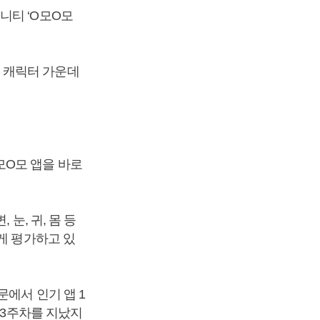
니티 ‘O모O모
 캐릭터 가운데
모O모 앱을 바로
눈, 귀, 몸 등
게 평가하고 있
에서 인기 앱 1
 3주차를 지났지