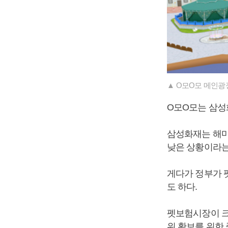
▲ O모O모 메인광
O모O모는 삼성
삼성화재는 해마
낮은 상황이라는
게다가 정부가 
도 하다.
펫보험시장이 크
위 확보를 위한