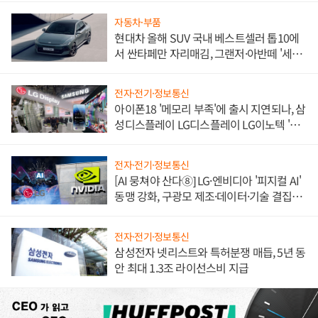
자동차·부품
현대차 올해 SUV 국내 베스트셀러 톱10에
서 싼타페만 자리매김, 그랜저·아반떼 '세단
쌍끌이'로 내수 방어
전자·전기·정보통신
아이폰18 '메모리 부족'에 출시 지연되나, 삼
성디스플레이 LG디스플레이 LG이노텍 '탈
애플' 수익 다각화 속도
전자·전기·정보통신
[AI 뭉쳐야 산다⑧] LG·엔비디아 '피지컬 AI'
동맹 강화, 구광모 제조·데이터·기술 결집
해 종합 로보틱스 기업으로
전자·전기·정보통신
삼성전자 넷리스트와 특허분쟁 매듭, 5년 동
안 최대 1.3조 라이선스비 지급