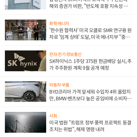
해외 증권가 비판, "반도체 호황 지속성 의
문"
화학·에너지
'한수원 협력사' 미국 오클로 SMR 연구용 원
자로 '임계 상태' 도달, 미국 에너지부 "중요
한 이정표"
전자·전기·정보통신
SK하이닉스 1주당 375원 현금배당 실시, 추
가 주주환원 계획 9월 공개 예정
자동차·부품
BYD코리아 가격 앞세워 수입차 4위 올랐지
만, BMW·벤츠보다 높은 공임비에 소비자
불만 폭발
사회
미국 법원 "트럼프 정부 풍력 프로젝트 동결
조치는 위법", 해제 명령 내려