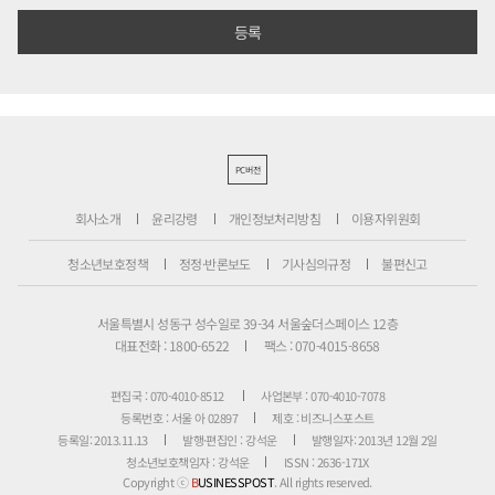
PC버전
회사소개
윤리강령
개인정보처리방침
이용자위원회
청소년보호정책
정정·반론보도
기사심의규정
불편신고
서울특별시 성동구 성수일로 39-34 서울숲더스페이스 12층
대표전화 : 1800-6522
팩스 : 070-4015-8658
편집국 : 070-4010-8512
사업본부 : 070-4010-7078
등록번호 : 서울 아 02897
제호 : 비즈니스포스트
등록일: 2013.11.13
발행·편집인 : 강석운
발행일자: 2013년 12월 2일
청소년보호책임자 : 강석운
ISSN : 2636-171X
Copyright ⓒ
B
USINESSPOST
. All rights reserved.