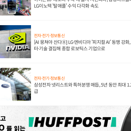
LG이노텍 '탈애플' 수익 다각화 속도
전자·전기·정보통신
[AI 뭉쳐야 산다⑧] LG·엔비디아 '피지컬 AI' 동맹 강
터·기술 결집해 종합 로보틱스 기업으로
전자·전기·정보통신
삼성전자 넷리스트와 특허분쟁 매듭, 5년 동안 최대 1
급