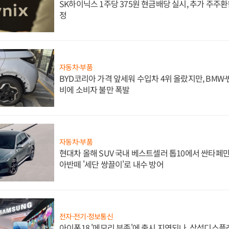
SK하이닉스 1주당 375원 현금배당 실시, 추가 주주환
정
자동차·부품
BYD코리아 가격 앞세워 수입차 4위 올랐지만, BMW
비에 소비자 불만 폭발
자동차·부품
현대차 올해 SUV 국내 베스트셀러 톱10에서 싼타페만
아반떼 '세단 쌍끌이'로 내수 방어
전자·전기·정보통신
아이폰18 '메모리 부족'에 출시 지연되나, 삼성디스