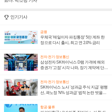
료다. 박소망 기자
인기기사
금융
우체국 '매일이자 파킹통장' 5만 계좌 한
정으로 다시 출시, 최고 연 2.0% 금리
전자·전기·정보통신
삼성전자 SK하이닉스 D램 가격에 해외
증권가 '고점' 시각 나와, 장기 계약에 단점
부각
전자·전기·정보통신
SK하이닉스 노사 '성과급 주식 지급' 평행
선, 곽노정 'N% 성과급' 법적 논란 벗을지
주목
항공·물류