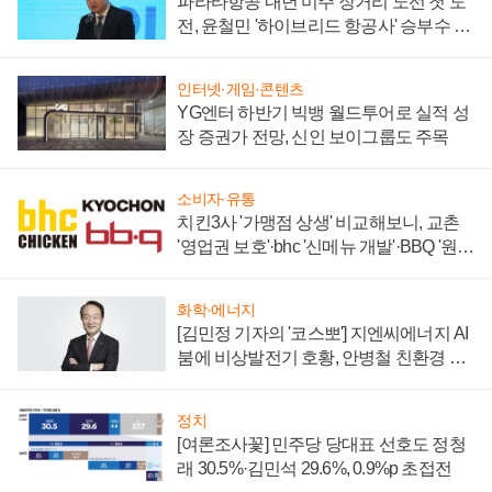
파라타항공 내년 미주 장거리 노선 첫 도
전, 윤철민 '하이브리드 항공사' 승부수 통
할까
인터넷·게임·콘텐츠
YG엔터 하반기 빅뱅 월드투어로 실적 성
장 증권가 전망, 신인 보이그룹도 주목
소비자·유통
치킨3사 '가맹점 상생' 비교해보니, 교촌
'영업권 보호'·bhc '신메뉴 개발'·BBQ '원가
부담'
화학·에너지
[김민정 기자의 '코스뽀'] 지엔씨에너지 AI
붐에 비상발전기 호황, 안병철 친환경 에
너지 발전전문기업 향한다
정치
[여론조사꽃] 민주당 당대표 선호도 정청
래 30.5%·김민석 29.6%, 0.9%p 초접전