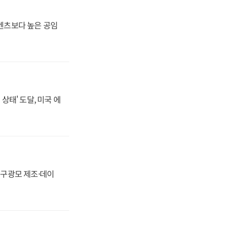
·벤츠보다 높은 공임
상태' 도달, 미국 에
화, 구광모 제조·데이