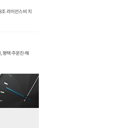
.3조 라이선스비 지
, 평택·주문진·해