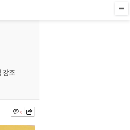
력 강조
0