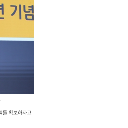
>
쟁력를 확보하자고