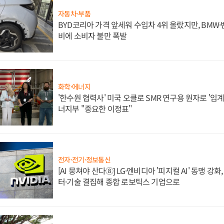
자동차·부품
BYD코리아 가격 앞세워 수입차 4위 올랐지만, BMW
비에 소비자 불만 폭발
화학·에너지
'한수원 협력사' 미국 오클로 SMR 연구용 원자로 '임계 
너지부 "중요한 이정표"
전자·전기·정보통신
[AI 뭉쳐야 산다⑧] LG·엔비디아 '피지컬 AI' 동맹 강
터·기술 결집해 종합 로보틱스 기업으로