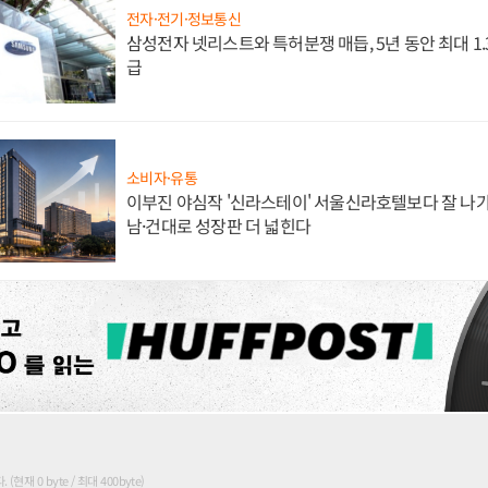
전자·전기·정보통신
삼성전자 넷리스트와 특허분쟁 매듭, 5년 동안 최대 1
급
소비자·유통
이부진 야심작 '신라스테이' 서울신라호텔보다 잘 나가
남·건대로 성장판 더 넓힌다
현재 0 byte / 최대 400byte)