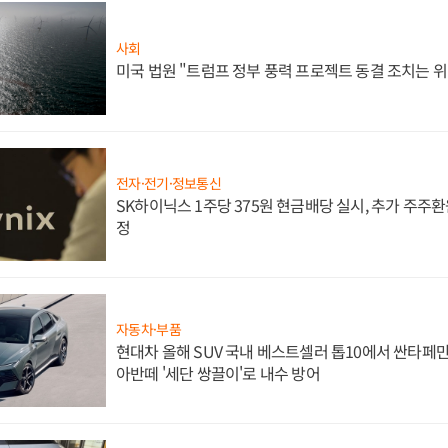
사회
미국 법원 "트럼프 정부 풍력 프로젝트 동결 조치는 위
전자·전기·정보통신
SK하이닉스 1주당 375원 현금배당 실시, 추가 주주환
정
자동차·부품
현대차 올해 SUV 국내 베스트셀러 톱10에서 싼타페만
아반떼 '세단 쌍끌이'로 내수 방어