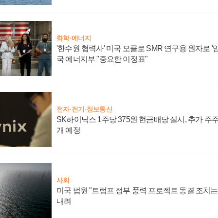
화학·에너지
'한수원 협력사' 미국 오클로 SMR 연구용 원자로 '임
국 에너지부 "중요한 이정표"
전자·전기·정보통신
SK하이닉스 1주당 375원 현금배당 실시, 추가 주
개 예정
사회
미국 법원 "트럼프 정부 풍력 프로젝트 동결 조치는 
내려