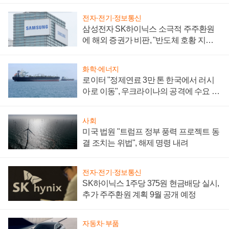
전자·전기·정보통신
삼성전자 SK하이닉스 소극적 주주환원
에 해외 증권가 비판, "반도체 호황 지속
성 의문"
화학·에너지
로이터 "정제연료 3만 톤 한국에서 러시
아로 이동", 우크라이나의 공격에 수요 늘
어
사회
미국 법원 "트럼프 정부 풍력 프로젝트 동
결 조치는 위법", 해제 명령 내려
전자·전기·정보통신
SK하이닉스 1주당 375원 현금배당 실시,
추가 주주환원 계획 9월 공개 예정
자동차·부품