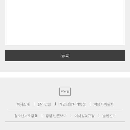
PC버전
회사소개
윤리강령
개인정보처리방침
이용자위원회
청소년보호정책
정정·반론보도
기사심의규정
불편신고