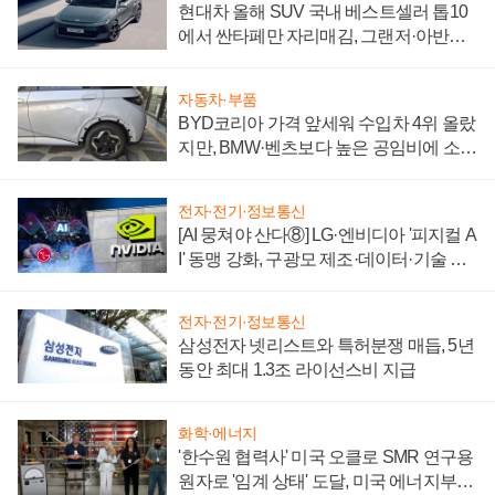
현대차 올해 SUV 국내 베스트셀러 톱10
에서 싼타페만 자리매김, 그랜저·아반떼
'세단 쌍끌이'로 내수 방어
자동차·부품
BYD코리아 가격 앞세워 수입차 4위 올랐
지만, BMW·벤츠보다 높은 공임비에 소비
자 불만 폭발
전자·전기·정보통신
[AI 뭉쳐야 산다⑧] LG·엔비디아 '피지컬 A
I' 동맹 강화, 구광모 제조·데이터·기술 결
집해 종합 로보틱스 기업으로
전자·전기·정보통신
삼성전자 넷리스트와 특허분쟁 매듭, 5년
동안 최대 1.3조 라이선스비 지급
화학·에너지
'한수원 협력사' 미국 오클로 SMR 연구용
원자로 '임계 상태' 도달, 미국 에너지부