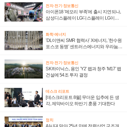
전자·전기·정보통신
아이폰18 '메모리 부족'에 출시 지연되나,
삼성디스플레이 LG디스플레이 LG이노
텍 '탈애플' 수익 다각화 속도
화학·에너지
'DL이앤씨 SMR 협력사' X에너지, '한수원
포스코 동맹' 센트러스에너지와 우라늄
계약 체결
전자·전기·정보통신
SK하이닉스, 용인 'Y2' 팹과 청주 'M17' 팹
건설에 54조 투자 결정
데스크 리포트
[데스크리포트 8월] 무더운 입추에 든 생
각, 제약바이오 하반기 훈풍 기대한다
정치
AI시대 맞아 25년 만에 전력산업 구조개