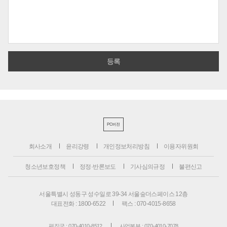
PC버전
회사소개
윤리강령
개인정보처리방침
이용자위원회
청소년보호정책
정정·반론보도
기사심의규정
불편신고
서울특별시 성동구 성수일로 39-34 서울숲더스페이스 12층
대표전화 : 1800-6522
팩스 : 070-4015-8658
편집국 : 070-4010-8512
사업본부 : 070-4010-7078