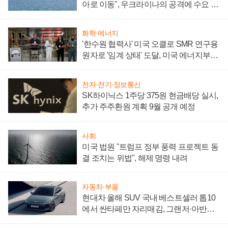
아로 이동", 우크라이나의 공격에 수요 늘
어
화학·에너지
'한수원 협력사' 미국 오클로 SMR 연구용
원자로 '임계 상태' 도달, 미국 에너지부
"중요한 이정표"
전자·전기·정보통신
SK하이닉스 1주당 375원 현금배당 실시,
추가 주주환원 계획 9월 공개 예정
사회
미국 법원 "트럼프 정부 풍력 프로젝트 동
결 조치는 위법", 해제 명령 내려
자동차·부품
현대차 올해 SUV 국내 베스트셀러 톱10
에서 싼타페만 자리매김, 그랜저·아반떼
'세단 쌍끌이'로 내수 방어