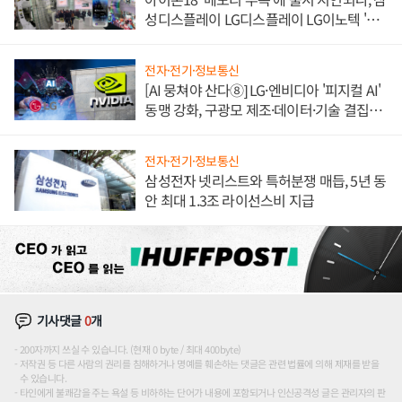
성디스플레이 LG디스플레이 LG이노텍 '탈
애플' 수익 다각화 속도
전자·전기·정보통신
[AI 뭉쳐야 산다⑧] LG·엔비디아 '피지컬 AI'
동맹 강화, 구광모 제조·데이터·기술 결집
해 종합 로보틱스 기업으로
전자·전기·정보통신
삼성전자 넷리스트와 특허분쟁 매듭, 5년 동
안 최대 1.3조 라이선스비 지급
기사댓글
0
개
200자까지 쓰실 수 있습니다. (현재 0 byte / 최대 400byte)
저작권 등 다른 사람의 권리를 침해하거나 명예를 훼손하는 댓글은 관련 법률에 의해 제재를 받을
수 있습니다.
타인에게 불쾌감을 주는 욕설 등 비하하는 단어가 내용에 포함되거나 인신공격성 글은 관리자의 판