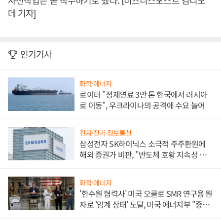
사전작업은 곧 착수하기로 했다. [비즈니스포스트 김디모
데 기자]
인기기사
화학·에너지
로이터 "정제연료 3만 톤 한국에서 러시아
로 이동", 우크라이나의 공격에 수요 늘어
전자·전기·정보통신
삼성전자 SK하이닉스 소극적 주주환원에
해외 증권가 비판, "반도체 호황 지속성 의
문"
화학·에너지
'한수원 협력사' 미국 오클로 SMR 연구용 원
자로 '임계 상태' 도달, 미국 에너지부 "중요
한 이정표"