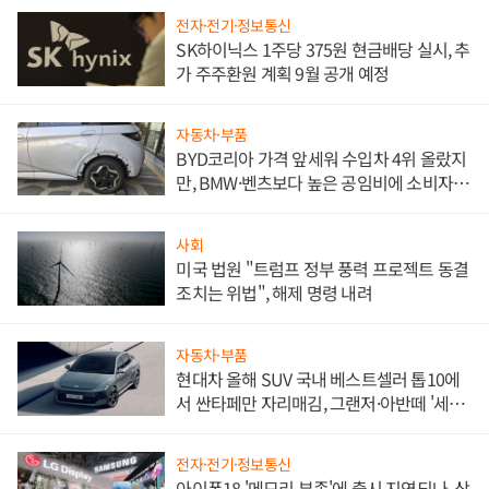
전자·전기·정보통신
SK하이닉스 1주당 375원 현금배당 실시, 추
가 주주환원 계획 9월 공개 예정
자동차·부품
BYD코리아 가격 앞세워 수입차 4위 올랐지
만, BMW·벤츠보다 높은 공임비에 소비자
불만 폭발
사회
미국 법원 "트럼프 정부 풍력 프로젝트 동결
조치는 위법", 해제 명령 내려
자동차·부품
현대차 올해 SUV 국내 베스트셀러 톱10에
서 싼타페만 자리매김, 그랜저·아반떼 '세단
쌍끌이'로 내수 방어
전자·전기·정보통신
아이폰18 '메모리 부족'에 출시 지연되나, 삼