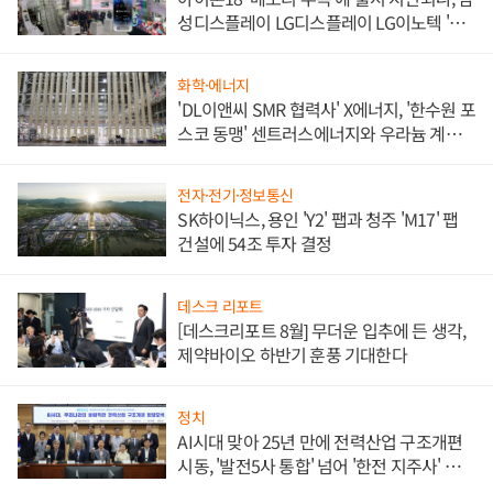
성디스플레이 LG디스플레이 LG이노텍 '탈
애플' 수익 다각화 속도
화학·에너지
'DL이앤씨 SMR 협력사' X에너지, '한수원 포
스코 동맹' 센트러스에너지와 우라늄 계약
체결
전자·전기·정보통신
SK하이닉스, 용인 'Y2' 팹과 청주 'M17' 팹
건설에 54조 투자 결정
데스크 리포트
[데스크리포트 8월] 무더운 입추에 든 생각,
제약바이오 하반기 훈풍 기대한다
정치
AI시대 맞아 25년 만에 전력산업 구조개편
시동, '발전5사 통합' 넘어 '한전 지주사' 재편
론도