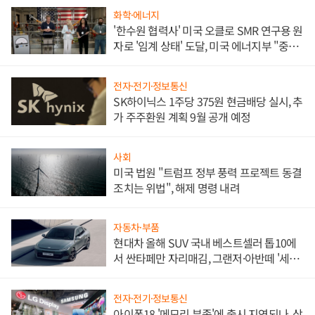
화학·에너지
'한수원 협력사' 미국 오클로 SMR 연구용 원
자로 '임계 상태' 도달, 미국 에너지부 "중요
한 이정표"
전자·전기·정보통신
SK하이닉스 1주당 375원 현금배당 실시, 추
가 주주환원 계획 9월 공개 예정
사회
미국 법원 "트럼프 정부 풍력 프로젝트 동결
조치는 위법", 해제 명령 내려
자동차·부품
현대차 올해 SUV 국내 베스트셀러 톱10에
서 싼타페만 자리매김, 그랜저·아반떼 '세단
쌍끌이'로 내수 방어
전자·전기·정보통신
아이폰18 '메모리 부족'에 출시 지연되나, 삼