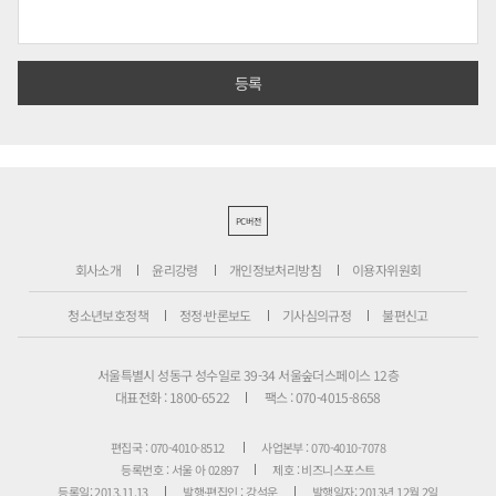
PC버전
회사소개
윤리강령
개인정보처리방침
이용자위원회
청소년보호정책
정정·반론보도
기사심의규정
불편신고
서울특별시 성동구 성수일로 39-34 서울숲더스페이스 12층
대표전화 : 1800-6522
팩스 : 070-4015-8658
편집국 : 070-4010-8512
사업본부 : 070-4010-7078
등록번호 : 서울 아 02897
제호 : 비즈니스포스트
등록일: 2013.11.13
발행·편집인 : 강석운
발행일자: 2013년 12월 2일