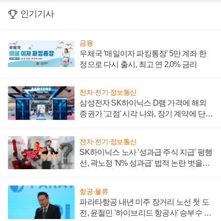
인기기사
금융
우체국 '매일이자 파킹통장' 5만 계좌 한
정으로 다시 출시, 최고 연 2.0% 금리
전자·전기·정보통신
삼성전자 SK하이닉스 D램 가격에 해외
증권가 '고점' 시각 나와, 장기 계약에 단점
부각
전자·전기·정보통신
SK하이닉스 노사 '성과급 주식 지급' 평행
선, 곽노정 'N% 성과급' 법적 논란 벗을지
주목
항공·물류
파라타항공 내년 미주 장거리 노선 첫 도
전, 윤철민 '하이브리드 항공사' 승부수 통