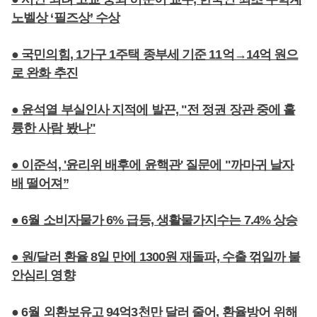
노벨상 ‘필즈상’ 수상
● 국민의힘, 1가구 1주택 종부세 기준 11억→14억 원으
로 완화 추진
● 윤석열 부실인사 지적에 발끈, "전 정권 장관 중에 훌
륭한 사람 봤나"
● 이준석, '윤리위 배후에 윤핵관' 질문에 "까마귀 날자
배 떨어져”
● 6월 소비자물가 6% 급등, 생활물가지수는 7.4% 상승
● 원/달러 환율 8일 만에 1300원 재돌파, 수출 꺾일까 불
안심리 영향
● 6월 외환보유고 94억3천만 달러 줄어, 환율방어 위해