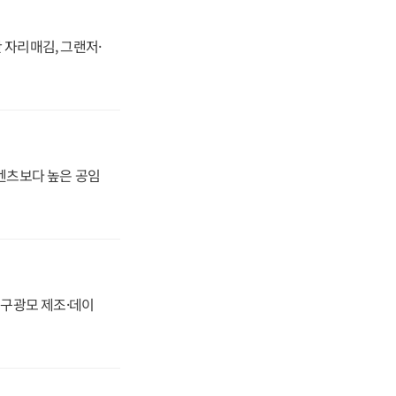
 자리매김, 그랜저·
·벤츠보다 높은 공임
화, 구광모 제조·데이