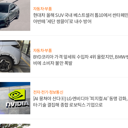
자동차·부품
현대차 올해 SUV 국내 베스트셀러 톱10에서 싼타페만
아반떼 '세단 쌍끌이'로 내수 방어
자동차·부품
BYD코리아 가격 앞세워 수입차 4위 올랐지만, BMW
비에 소비자 불만 폭발
전자·전기·정보통신
[AI 뭉쳐야 산다⑧] LG·엔비디아 '피지컬 AI' 동맹 강
터·기술 결집해 종합 로보틱스 기업으로