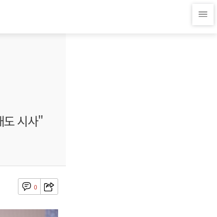
대도 시사"
0