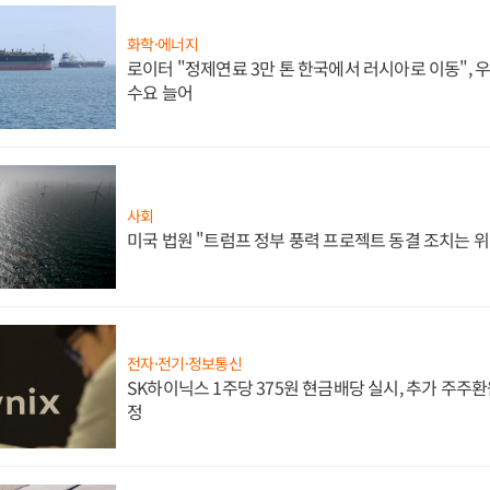
화학·에너지
로이터 "정제연료 3만 톤 한국에서 러시아로 이동",
수요 늘어
사회
미국 법원 "트럼프 정부 풍력 프로젝트 동결 조치는 위
전자·전기·정보통신
SK하이닉스 1주당 375원 현금배당 실시, 추가 주주환
정