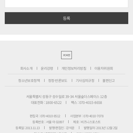
PC버전
회사소개
윤리강령
개인정보처리방침
이용자위원회
청소년보호정책
정정·반론보도
기사심의규정
불편신고
서울특별시 성동구 성수일로 39-34 서울숲더스페이스 12층
대표전화 : 1800-6522
팩스 : 070-4015-8658
편집국 : 070-4010-8512
사업본부 : 070-4010-7078
등록번호 : 서울 아 02897
제호 : 비즈니스포스트
등록일: 2013.11.13
발행·편집인 : 강석운
발행일자: 2013년 12월 2일