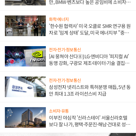
만, BMW·벤츠보다 높은 공임비에 소비자
불만 폭발
화학·에너지
'한수원 협력사' 미국 오클로 SMR 연구용 원
자로 '임계 상태' 도달, 미국 에너지부 "중요
한 이정표"
전자·전기·정보통신
[AI 뭉쳐야 산다⑧] LG·엔비디아 '피지컬 AI'
동맹 강화, 구광모 제조·데이터·기술 결집
해 종합 로보틱스 기업으로
전자·전기·정보통신
삼성전자 넷리스트와 특허분쟁 매듭, 5년 동
안 최대 1.3조 라이선스비 지급
소비자·유통
이부진 야심작 '신라스테이' 서울신라호텔
보다 잘 나가, 평택·주문진·해남·건대로 성
장판 더 넓힌다