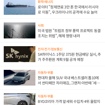
화학·에너지
로이터 "정제연료 3만 톤 한국에서 러시아
로 이동", 우크라이나의 공격에 수요 늘어
사회
미국 법원 "트럼프 정부 풍력 프로젝트 동결
조치는 위법", 해제 명령 내려
전자·전기·정보통신
SK하이닉스 1주당 375원 현금배당 실시, 추
가 주주환원 계획 9월 공개 예정
자동차·부품
현대차 올해 SUV 국내 베스트셀러 톱10에
서 싼타페만 자리매김, 그랜저·아반떼 '세단
쌍끌이'로 내수 방어
자동차·부품
BYD코리아 가격 앞세워 수입차 4위 올랐지