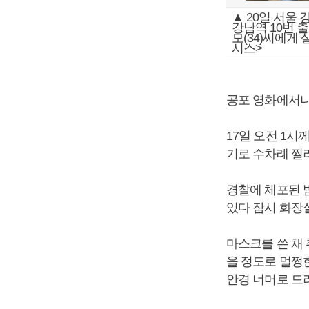
▲ 20일 서울
강남역 10번 
모(34)씨에게
시스>
공포 영화에서나
17일 오전 1시
기로 수차례 찔
경찰에 체포된 
있다 잠시 화장
마스크를 쓴 채 
을 정도로 멀쩡
안경 너머로 드