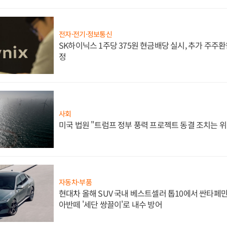
전자·전기·정보통신
SK하이닉스 1주당 375원 현금배당 실시, 추가 주주환
정
사회
미국 법원 "트럼프 정부 풍력 프로젝트 동결 조치는 위
자동차·부품
현대차 올해 SUV 국내 베스트셀러 톱10에서 싼타페만
아반떼 '세단 쌍끌이'로 내수 방어