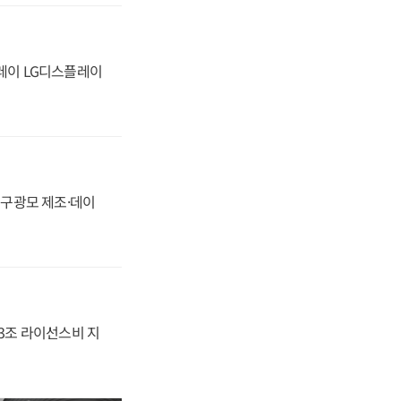
플레이 LG디스플레이
화, 구광모 제조·데이
.3조 라이선스비 지