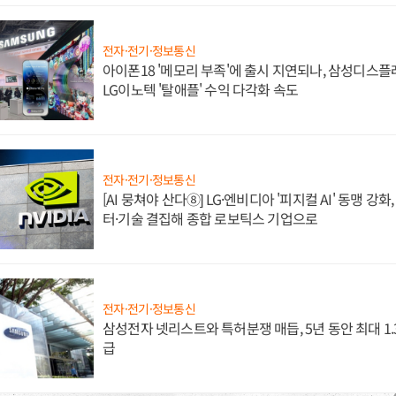
전자·전기·정보통신
아이폰18 '메모리 부족'에 출시 지연되나, 삼성디스
LG이노텍 '탈애플' 수익 다각화 속도
전자·전기·정보통신
[AI 뭉쳐야 산다⑧] LG·엔비디아 '피지컬 AI' 동맹 강
터·기술 결집해 종합 로보틱스 기업으로
전자·전기·정보통신
삼성전자 넷리스트와 특허분쟁 매듭, 5년 동안 최대 1
급