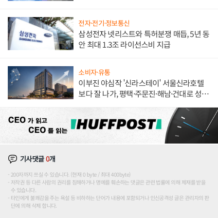
해 종합 로보틱스 기업으로
전자·전기·정보통신
삼성전자 넷리스트와 특허분쟁 매듭, 5년 동
안 최대 1.3조 라이선스비 지급
소비자·유통
이부진 야심작 '신라스테이' 서울신라호텔
보다 잘 나가, 평택·주문진·해남·건대로 성
장판 더 넓힌다
기사댓글
0
개
200자까지 쓰실 수 있습니다. (현재 0 byte / 최대 400byte)
저작권 등 다른 사람의 권리를 침해하거나 명예를 훼손하는 댓글은 관련 법률에 의해 제재를 받을
수 있습니다.
타인에게 불쾌감을 주는 욕설 등 비하하는 단어가 내용에 포함되거나 인신공격성 글은 관리자의 판
단에 의해 삭제 합니다.