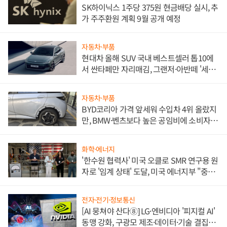
SK하이닉스 1주당 375원 현금배당 실시, 추
가 주주환원 계획 9월 공개 예정
자동차·부품
현대차 올해 SUV 국내 베스트셀러 톱10에
서 싼타페만 자리매김, 그랜저·아반떼 '세단
쌍끌이'로 내수 방어
자동차·부품
BYD코리아 가격 앞세워 수입차 4위 올랐지
만, BMW·벤츠보다 높은 공임비에 소비자
불만 폭발
화학·에너지
'한수원 협력사' 미국 오클로 SMR 연구용 원
자로 '임계 상태' 도달, 미국 에너지부 "중요
한 이정표"
전자·전기·정보통신
[AI 뭉쳐야 산다⑧] LG·엔비디아 '피지컬 AI'
동맹 강화, 구광모 제조·데이터·기술 결집