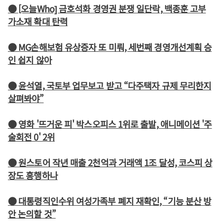
● [오늘Who] 금호석화 경영권 분쟁 일단락, 백종훈 고부
가소재 확대 탄력
● MG손해보험 유상증자 또 미뤄, 세번째 경영개선계획 승
인 쉽지 않아
● 윤석열, 국토부 업무보고 받고 “다주택자 규제 무리한지
살펴봐야”
● 영화 '뜨거운 피' 박스오피스 1위로 출발, 애니메이션 '주
술회전 0' 2위
● 원스토어 작년 매출 2천억과 거래액 1조 달성, 코스피 상
장도 흥행하나
● 대통령직인수위 여성가족부 폐지 재확인, “기능 분산 방
안 논의할 것”