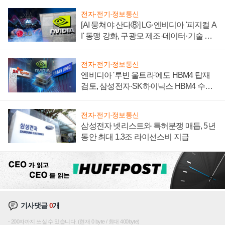
전자·전기·정보통신
[AI 뭉쳐야 산다⑧] LG·엔비디아 '피지컬 A
I' 동맹 강화, 구광모 제조·데이터·기술 결
집해 종합 로보틱스 기업으로
전자·전기·정보통신
엔비디아 '루빈 울트라'에도 HBM4 탑재
검토, 삼성전자·SK하이닉스 HBM4 수율
에 주도권 갈린다
전자·전기·정보통신
삼성전자 넷리스트와 특허분쟁 매듭, 5년
동안 최대 1.3조 라이선스비 지급
기사댓글
0
개
200자까지 쓰실 수 있습니다. (현재 0 byte / 최대 400byte)