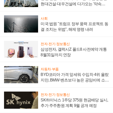
현대건설·대우건설에 다가오는 '약속의
시간'
사회
미국 법원 "트럼프 정부 풍력 프로젝트 동
결 조치는 위법", 해제 명령 내려
전자·전기·정보통신
삼성전자, 갤럭시Z 폴드8 사전예약 개통
8월31일까지 연장
자동차·부품
BYD코리아 가격 앞세워 수입차 4위 올랐
지만, BMW·벤츠보다 높은 공임비에 소비
자 불만 폭발
전자·전기·정보통신
SK하이닉스 1주당 375원 현금배당 실시,
추가 주주환원 계획 9월 공개 예정