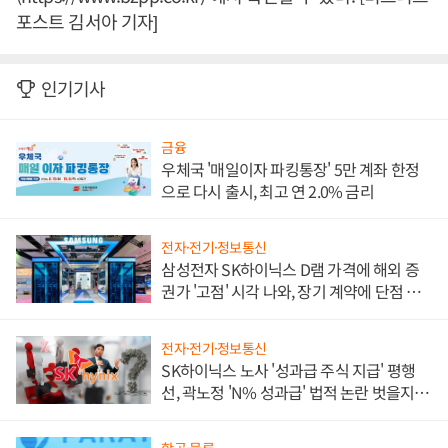
포스트 김서아 기자]
인기기사
금융
우체국 '매일이자 파킹통장' 5만 계좌 한정
으로 다시 출시, 최고 연 2.0% 금리
전자·전기·정보통신
삼성전자 SK하이닉스 D램 가격에 해외 증
권가 '고점' 시각 나와, 장기 계약에 단점 부
각
전자·전기·정보통신
SK하이닉스 노사 '성과급 주식 지급' 평행
선, 곽노정 'N% 성과급' 법적 논란 벗을지 주
목