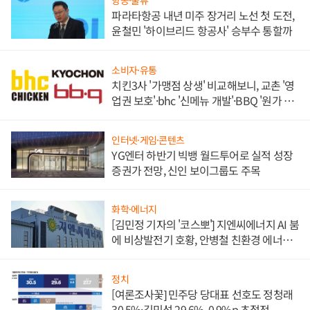
항공·물류
파라타항공 내년 미주 장거리 노선 첫 도전,
윤철민 '하이브리드 항공사' 승부수 통할까
소비자·유통
치킨3사 '가맹점 상생' 비교해보니, 교촌 '영
업권 보호'·bhc '신메뉴 개발'·BBQ '원가 부
담'
인터넷·게임·콘텐츠
YG엔터 하반기 빅뱅 월드투어로 실적 성장
증권가 전망, 신인 보이그룹도 주목
화학·에너지
[김민정 기자의 '코스뽀'] 지엔씨에너지 AI 붐
에 비상발전기 호황, 안병철 친환경 에너지
발전전문기업 향한다
정치
[여론조사꽃] 민주당 당대표 선호도 정청래
30.5%·김민석 29.6%, 0.9%p 초접전