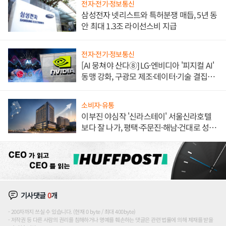
전자·전기·정보통신
삼성전자 넷리스트와 특허분쟁 매듭, 5년 동
안 최대 1.3조 라이선스비 지급
전자·전기·정보통신
[AI 뭉쳐야 산다⑧] LG·엔비디아 '피지컬 AI'
동맹 강화, 구광모 제조·데이터·기술 결집
해 종합 로보틱스 기업으로
소비자·유통
이부진 야심작 '신라스테이' 서울신라호텔
보다 잘 나가, 평택·주문진·해남·건대로 성
장판 더 넓힌다
기사댓글
0
개
200자까지 쓰실 수 있습니다. (현재 0 byte / 최대 400byte)
저작권 등 다른 사람의 권리를 침해하거나 명예를 훼손하는 댓글은 관련 법률에 의해 제재를 받을