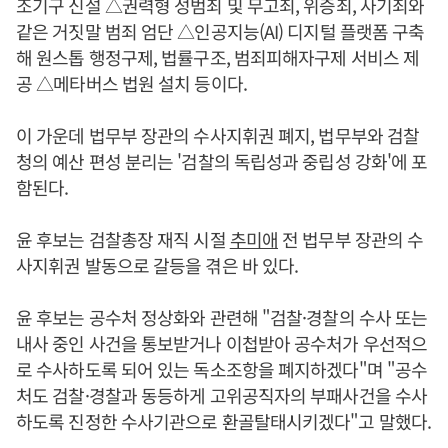
조기구 신설 △권력형 성범죄 및 무고죄, 위증죄, 사기죄와
같은 거짓말 범죄 엄단 △인공지능(AI) 디지털 플랫폼 구축
해 원스톱 행정구제, 법률구조, 범죄피해자구제 서비스 제
공 △메타버스 법원 설치 등이다.
이 가운데 법무부 장관의 수사지휘권 폐지, 법무부와 검찰
청의 예산 편성 분리는 '검찰의 독립성과 중립성 강화'에 포
함된다.
윤 후보는 검찰총장 재직 시절
추미애
전 법무부 장관의 수
사지휘권 발동으로 갈등을 겪은 바 있다.
윤 후보는 공수처 정상화와 관련해 "검찰·경찰의 수사 또는
내사 중인 사건을 통보받거나 이첩받아 공수처가 우선적으
로 수사하도록 되어 있는 독소조항을 폐지하겠다"며 "공수
처도 검찰·경찰과 동등하게 고위공직자의 부패사건을 수사
하도록 진정한 수사기관으로 환골탈태시키겠다"고 말했다.