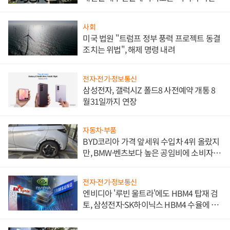
사회
미국 법원 "트럼프 정부 풍력 프로젝트 동결
조치는 위법", 해제 명령 내려
전자·전기·정보통신
삼성전자, 갤럭시Z 폴드8 사전예약 개통 8
월31일까지 연장
자동차·부품
BYD코리아 가격 앞세워 수입차 4위 올랐지
만, BMW·벤츠보다 높은 공임비에 소비자
불만 폭발
전자·전기·정보통신
엔비디아 '루빈 울트라'에도 HBM4 탑재 검
토, 삼성전자·SK하이닉스 HBM4 수율에 주
도권 갈린다