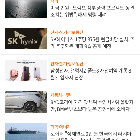
사회
미국 법원 "트럼프 정부 풍력 프로젝트 동결
조치는 위법", 해제 명령 내려
전자·전기·정보통신
SK하이닉스 1주당 375원 현금배당 실시, 추
가 주주환원 계획 9월 공개 예정
전자·전기·정보통신
삼성전자, 갤럭시Z 폴드8 사전예약 개통 8
월31일까지 연장
자동차·부품
BYD코리아 가격 앞세워 수입차 4위 올랐지
만, BMW·벤츠보다 높은 공임비에 소비자
불만 폭발
화학·에너지
로이터 "정제연료 3만 톤 한국에서 러시아