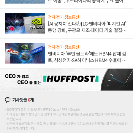
로 이동", 우크라이나의 공격에 수요 늘어
전자·전기·정보통신
[AI 뭉쳐야 산다⑧] LG·엔비디아 '피지컬 AI'
동맹 강화, 구광모 제조·데이터·기술 결집
해 종합 로보틱스 기업으로
전자·전기·정보통신
엔비디아 '루빈 울트라'에도 HBM4 탑재 검
토, 삼성전자·SK하이닉스 HBM4 수율에 주
도권 갈린다
기사댓글
0
개
200자까지 쓰실 수 있습니다. (현재 0 byte / 최대 400byte)
저작권 등 다른 사람의 권리를 침해하거나 명예를 훼손하는 댓글은 관련 법률에 의해 제재를 받을
수 있습니다.
타인에게 불쾌감을 주는 욕설 등 비하하는 단어가 내용에 포함되거나 인신공격성 글은 관리자의 판
단에 의해 삭제 합니다.