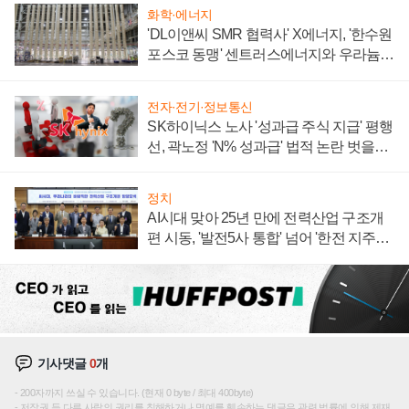
화학·에너지
'DL이앤씨 SMR 협력사' X에너지, '한수원
포스코 동맹' 센트러스에너지와 우라늄
계약 체결
전자·전기·정보통신
SK하이닉스 노사 '성과급 주식 지급' 평행
선, 곽노정 'N% 성과급' 법적 논란 벗을지
주목
정치
AI시대 맞아 25년 만에 전력산업 구조개
편 시동, '발전5사 통합' 넘어 '한전 지주사'
재편론도
기사댓글
0
개
200자까지 쓰실 수 있습니다. (현재 0 byte / 최대 400byte)
저작권 등 다른 사람의 권리를 침해하거나 명예를 훼손하는 댓글은 관련 법률에 의해 제재