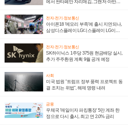
에서 싼타페만 자리매김, 그랜저·아반떼
'세단 쌍끌이'로 내수 방어
전자·전기·정보통신
아이폰18 '메모리 부족'에 출시 지연되나,
삼성디스플레이 LG디스플레이 LG이노
텍 '탈애플' 수익 다각화 속도
전자·전기·정보통신
SK하이닉스 1주당 375원 현금배당 실시,
추가 주주환원 계획 9월 공개 예정
사회
미국 법원 "트럼프 정부 풍력 프로젝트 동
결 조치는 위법", 해제 명령 내려
금융
우체국 '매일이자 파킹통장' 5만 계좌 한
정으로 다시 출시, 최고 연 2.0% 금리