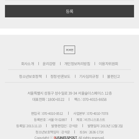
PC버전
회사소개
윤리강령
개인정보처리방침
이용자위원회
청소년보호정책
정정·반론보도
기사심의규정
불편신고
서울특별시 성동구 성수일로 39-34 서울숲더스페이스 12층
대표전화 : 1800-6522
팩스 : 070-4015-8658
편집국 : 070-4010-8512
사업본부 : 070-4010-7078
등록번호 : 서울 아 02897
제호 : 비즈니스포스트
등록일: 2013.11.13
발행·편집인 : 강석운
발행일자: 2013년 12월 2일
청소년보호책임자 : 강석운
ISSN : 2636-171X
Copyright ⓒ
B
USINESSPOST
. All rights reserved.