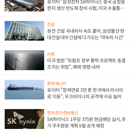
로이터 "삼성전자 SK하이닉스 중국 공장용
현지 생산 반도체 장비 시험, 미국 수출통제
대비"
건설
원전 건설 국내외서 속도 붙어, 삼성물산·현
대건설·대우건설에 다가오는 '약속의 시간'
사회
미국 법원 "트럼프 정부 풍력 프로젝트 동결
조치는 위법", 해제 명령 내려
화학·에너지
로이터 "정제연료 3만 톤 한국에서 러시아
로 이동", 우크라이나의 공격에 수요 늘어
전자·전기·정보통신
SK하이닉스 1주당 375원 현금배당 실시, 추
가 주주환원 계획 9월 공개 예정