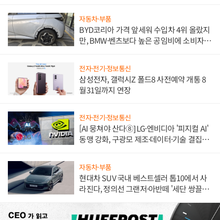
자동차·부품
BYD코리아 가격 앞세워 수입차 4위 올랐지
만, BMW·벤츠보다 높은 공임비에 소비자
불만 폭발
전자·전기·정보통신
삼성전자, 갤럭시Z 폴드8 사전예약 개통 8
월31일까지 연장
전자·전기·정보통신
[AI 뭉쳐야 산다⑧] LG·엔비디아 '피지컬 AI'
동맹 강화, 구광모 제조·데이터·기술 결집
해 종합 로보틱스 기업으로
자동차·부품
현대차 SUV 국내 베스트셀러 톱10에서 사
라진다, 정의선 그랜저·아반떼 '세단 쌍끌
이'로 내수 방어