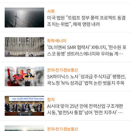
사회
미국 법원 "트럼프 정부 풍력 프로젝트 동결
조치는 위법", 해제 명령 내려
화학·에너지
'DL이앤씨 SMR 협력사' X에너지, '한수원 포
스코 동맹' 센트러스에너지와 우라늄 계약
체결
전자·전기·정보통신
SK하이닉스 노사 '성과급 주식지급' 평행선,
곽노정 'N% 성과급' 법적 논란 벗을지 주목
정치
AI시대 맞아 25년 만에 전력산업 구조개편
시동, '발전5사 통합' 넘어 '한전 지주사' 재편
론도
전자·전기·정보통신