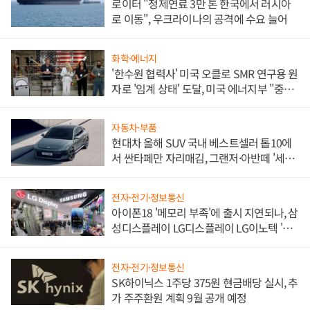
로이터 "정제연료 3만 톤 한국에서 러시아
로 이동", 우크라이나의 공격에 수요 늘어
화학·에너지
'한수원 협력사' 미국 오클로 SMR 연구용 원
자로 '임계 상태' 도달, 미국 에너지부 "중요
한 이정표"
자동차·부품
현대차 올해 SUV 국내 베스트셀러 톱10에
서 싼타페만 자리매김, 그랜저·아반떼 '세단
쌍끌이'로 내수 방어
전자·전기·정보통신
아이폰18 '메모리 부족'에 출시 지연되나, 삼
성디스플레이 LG디스플레이 LG이노텍 '탈
애플' 수익 다각화 속도
전자·전기·정보통신
SK하이닉스 1주당 375원 현금배당 실시, 추
가 주주환원 계획 9월 공개 예정