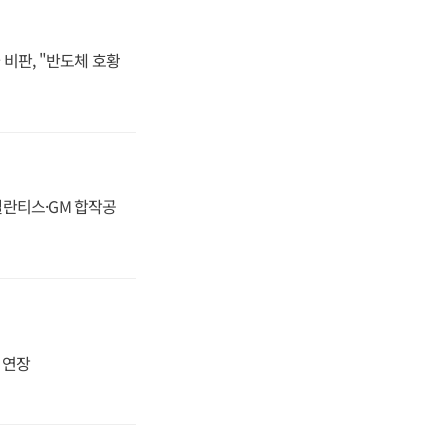
비판, "반도체 호황
스텔란티스·GM 합작공
지 연장