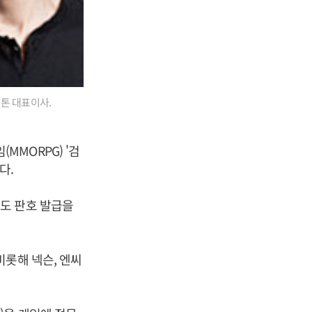
톤 대표이사.
MORPG) '검
다.
도 판호 발급을
비롯해 넥슨, 엔씨