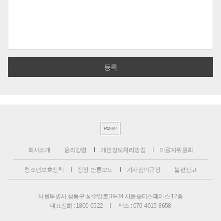
PC버전
회사소개
윤리강령
개인정보처리방침
이용자위원회
청소년보호정책
정정·반론보도
기사심의규정
불편신고
서울특별시 성동구 성수일로 39-34 서울숲더스페이스 12층
대표전화 : 1800-6522
팩스 : 070-4015-8658