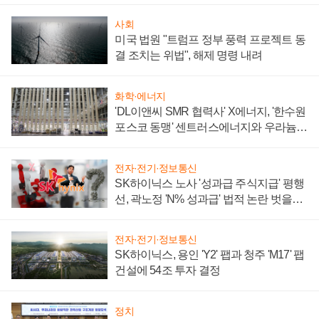
사회
미국 법원 "트럼프 정부 풍력 프로젝트 동
결 조치는 위법", 해제 명령 내려
화학·에너지
'DL이앤씨 SMR 협력사' X에너지, '한수원
포스코 동맹' 센트러스에너지와 우라늄
계약 체결
전자·전기·정보통신
SK하이닉스 노사 '성과급 주식지급' 평행
선, 곽노정 'N% 성과급' 법적 논란 벗을지
주목
전자·전기·정보통신
SK하이닉스, 용인 'Y2' 팹과 청주 'M17' 팹
건설에 54조 투자 결정
정치