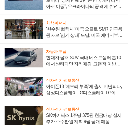
로이터 "정제연료 3만 톤 한국에서 러시
아로 이동", 우크라이나의 공격에 수요 늘
어
화학·에너지
'한수원 협력사' 미국 오클로 SMR 연구용
원자로 '임계 상태' 도달, 미국 에너지부
"중요한 이정표"
자동차·부품
현대차 올해 SUV 국내 베스트셀러 톱10
에서 싼타페만 자리매김, 그랜저·아반떼
'세단 쌍끌이'로 내수 방어
전자·전기·정보통신
아이폰18 '메모리 부족'에 출시 지연되나,
삼성디스플레이 LG디스플레이 LG이노
텍 '탈애플' 수익 다각화 속도
전자·전기·정보통신
SK하이닉스 1주당 375원 현금배당 실시,
추가 주주환원 계획 9월 공개 예정