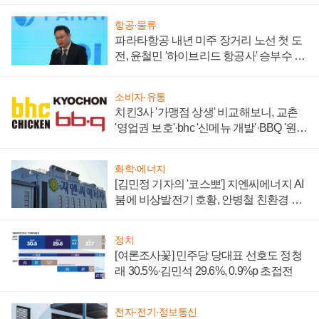
부각
항공·물류
파라타항공 내년 미주 장거리 노선 첫 도
전, 윤철민 '하이브리드 항공사' 승부수 통
할까
소비자·유통
치킨3사 '가맹점 상생' 비교해보니, 교촌
'영업권 보호'·bhc '신메뉴 개발'·BBQ '원가
부담'
화학·에너지
[김민정 기자의 '코스뽀'] 지엔씨에너지 AI
붐에 비상발전기 호황, 안병철 친환경 에
너지 발전전문기업 향한다
정치
[여론조사꽃] 민주당 당대표 선호도 정청
래 30.5%·김민석 29.6%, 0.9%p 초접전
전자·전기·정보통신