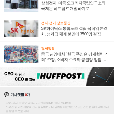
삼성전자, 미국 오크리지국립연구소와
극저온 히트펌프 개발하기로
전자·전기·정보통신
SK하이닉스 통합노조 설립 움직임 본격
화, 성과급 체계 불만에 3500명 결집
경제정책
중국 관영매체 "한국 폭염은 경제협력 기
회" 주장, 소비자 수요와 공급망 장점 강
조
기사댓글
0
개
200자까지 쓰실 수 있습니다. (현재 0 byte / 최대 400byte)
저작권 등 다른 사람의 권리를 침해하거나 명예를 훼손하는 댓글은 관련 법률에 의해 제재
를 받을 수 있습니다.