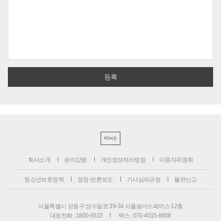
PC버전
회사소개
윤리강령
개인정보처리방침
이용자위원회
청소년보호정책
정정·반론보도
기사심의규정
불편신고
서울특별시 성동구 성수일로 39-34 서울숲더스페이스 12층
대표전화 : 1800-6522
팩스 : 070-4015-8658