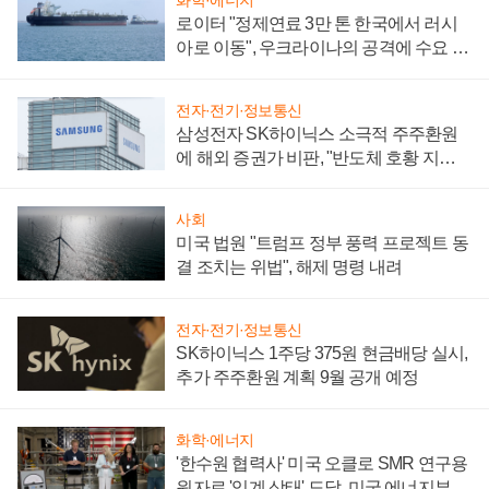
로이터 "정제연료 3만 톤 한국에서 러시
아로 이동", 우크라이나의 공격에 수요 늘
어
전자·전기·정보통신
삼성전자 SK하이닉스 소극적 주주환원
에 해외 증권가 비판, "반도체 호황 지속
성 의문"
사회
미국 법원 "트럼프 정부 풍력 프로젝트 동
결 조치는 위법", 해제 명령 내려
전자·전기·정보통신
SK하이닉스 1주당 375원 현금배당 실시,
추가 주주환원 계획 9월 공개 예정
화학·에너지
'한수원 협력사' 미국 오클로 SMR 연구용
원자로 '임계 상태' 도달, 미국 에너지부