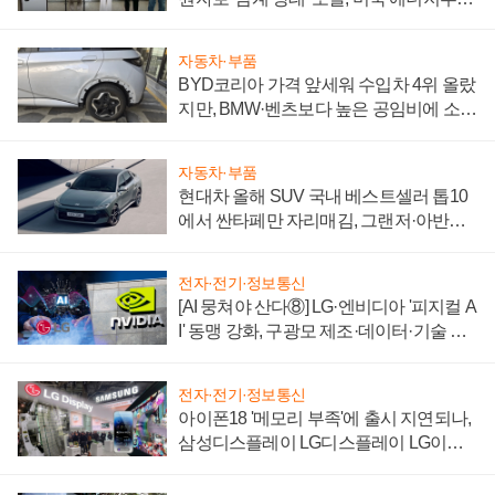
"중요한 이정표"
자동차·부품
BYD코리아 가격 앞세워 수입차 4위 올랐
지만, BMW·벤츠보다 높은 공임비에 소비
자 불만 폭발
자동차·부품
현대차 올해 SUV 국내 베스트셀러 톱10
에서 싼타페만 자리매김, 그랜저·아반떼
'세단 쌍끌이'로 내수 방어
전자·전기·정보통신
[AI 뭉쳐야 산다⑧] LG·엔비디아 '피지컬 A
I' 동맹 강화, 구광모 제조·데이터·기술 결
집해 종합 로보틱스 기업으로
전자·전기·정보통신
아이폰18 '메모리 부족'에 출시 지연되나,
삼성디스플레이 LG디스플레이 LG이노
텍 '탈애플' 수익 다각화 속도