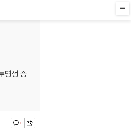
"투명성 증
0