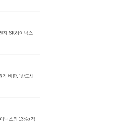
성전자·SK하이닉스
가 비판, "반도체
하이닉스와 13%p 격