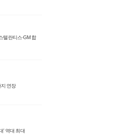
 스텔란티스·GM 합
까지 연장
대' 역대 최대