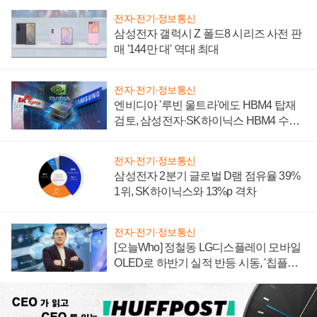
전자·전기·정보통신
삼성전자 갤럭시 Z 폴드8 시리즈 사전 판
매 '144만 대' 역대 최대
전자·전기·정보통신
엔비디아 '루빈 울트라'에도 HBM4 탑재
검토, 삼성전자·SK하이닉스 HBM4 수율
에 주도권 갈린다
전자·전기·정보통신
삼성전자 2분기 글로벌 D램 점유율 39%
1위, SK하이닉스와 13%p 격차
전자·전기·정보통신
[오늘Who] 정철동 LG디스플레이 모바일
OLED로 하반기 실적 반등 시동, '칩플레
이션'에 가격 인하 압박은 부담