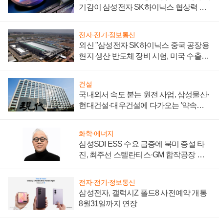
기감이 삼성전자 SK하이닉스 협상력 더
키워
전자·전기·정보통신
외신 "삼성전자 SK하이닉스 중국 공장용
현지 생산 반도체 장비 시험, 미국 수출통
제 대비"
건설
국내외서 속도 붙는 원전 사업, 삼성물산·
현대건설·대우건설에 다가오는 '약속의
시간'
화학·에너지
삼성SDI ESS 수요 급증에 북미 증설 타
진, 최주선 스텔란티스·GM 합작공장 건
설 재추진하나
전자·전기·정보통신
삼성전자, 갤럭시Z 폴드8 사전예약 개통
8월31일까지 연장