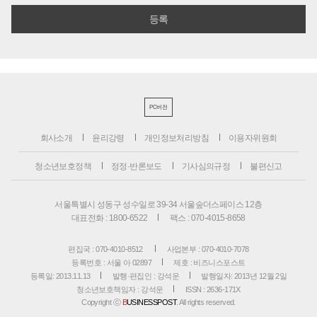
PC버전
회사소개
윤리강령
개인정보처리방침
이용자위원회
청소년보호정책
정정·반론보도
기사심의규정
불편신고
서울특별시 성동구 성수일로 39-34 서울숲더스페이스 12층
대표전화 : 1800-6522
팩스 : 070-4015-8658
편집국 : 070-4010-8512
사업본부 : 070-4010-7078
등록번호 : 서울 아 02897
제호 : 비즈니스포스트
등록일: 2013.11.13
발행·편집인 : 강석운
발행일자: 2013년 12월 2일
청소년보호책임자 : 강석운
ISSN : 2636-171X
Copyright ⓒ
B
USINESSPOST
. All rights reserved.