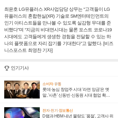
최윤호 LG유플러스 XR사업담당 상무는 “고객들이 LG
유플러스의 혼합현실(XR) 기술로 SM엔터테인먼트의
인기 아티스트들을 만나볼 수 있도록 실감형 무대를 준
비했다”며 “지금의 비대면시대는 물론 포스트 코로나19
시대에도 고객들에게 생생한 경험을 전달할 수 있는 하
나의 플랫폼으로 자리 잡기를 기대한다”고 말했다. [비즈
니스포스트 최영찬 기자]
인기기사
소비자·유통
롯데·농심 창업주 시대 '라면 앙금'은 옛
말, '사촌' 신동빈·신동원 시대 협업 확대
일로
전자·전기·정보통신
D램과 HBM 내년 물량도 '품절', 고객사 위