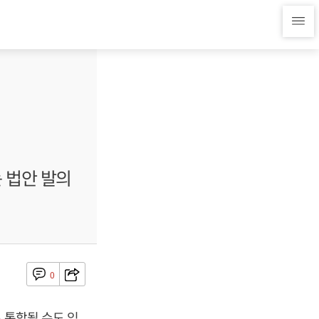
 법안 발의
0
 통합될 수도 있