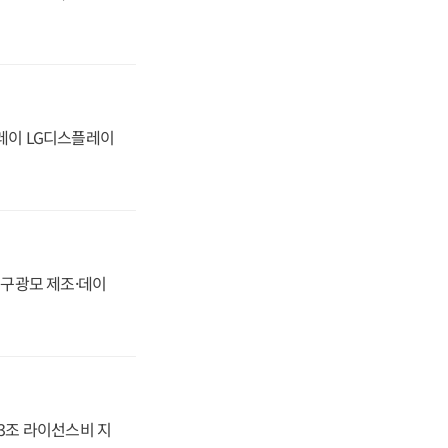
플레이 LG디스플레이
화, 구광모 제조·데이
.3조 라이선스비 지