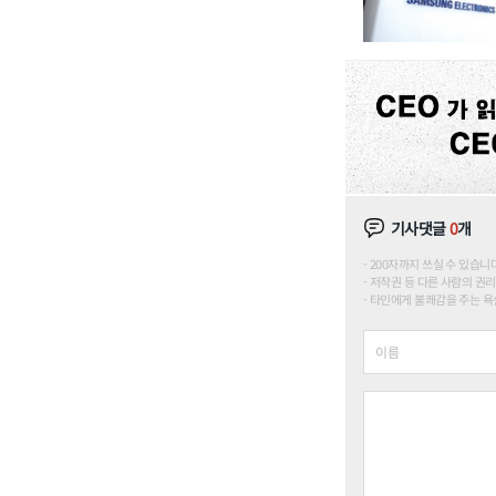
기사댓글
0
개
200자까지 쓰실 수 있습니다. (
저작권 등 다른 사람의 권리
타인에게 불쾌감을 주는 욕설