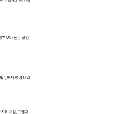
원 계획 9월 공개 예
·벤츠보다 높은 공임
법", 해제 명령 내려
 자리매김, 그랜저·