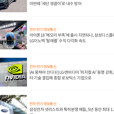
아반떼 '세단 쌍끌이'로 내수 방어
전자·전기·정보통신
아이폰18 '메모리 부족'에 출시 지연되나, 삼성디스
LG이노텍 '탈애플' 수익 다각화 속도
전자·전기·정보통신
[AI 뭉쳐야 산다⑧] LG·엔비디아 '피지컬 AI' 동맹 강
터·기술 결집해 종합 로보틱스 기업으로
전자·전기·정보통신
삼성전자 넷리스트와 특허분쟁 매듭, 5년 동안 최대 1